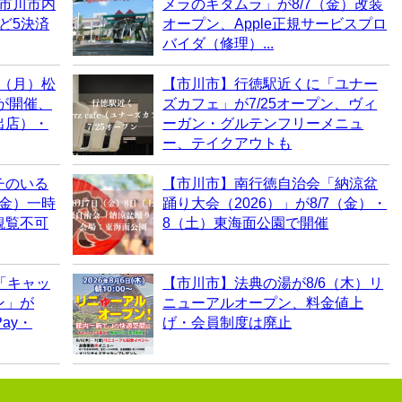
！市川市内
メラのキタムラ」が8/7（金）改装
など5決済
オープン、Apple正規サービスプロ
バイダ（修理）...
0（月）松
【市川市】行徳駅近くに「ユナー
6が開催、
ズカフェ」が7/25オープン、ヴィ
出店）・
ーガン・グルテンフリーメニュ
ー、テイクアウトも
チのいる
【市川市】南行徳自治会「納涼盆
（金）一時
踊り大会（2026）」が8/7（金）・
観覧不可
8（土）東海面公園で開催
「キャッ
【市川市】法典の湯が8/6（木）リ
ン」が
ニューアルオープン、料金値上
ay・
げ・会員制度は廃止