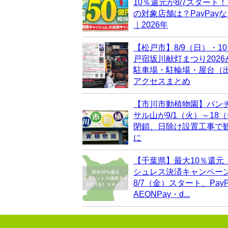
10％還元が8/7スタート
の対象店舗は？PayPay
｜2026年
【松戸市】8/9（日）・1
戸宿坂川献灯まつり202
駐車場・駐輪場・屋台（
アクセスまとめ
【市川市動植物園】パン
サル山が9/1（火）～18
閉鎖、日除け設置工事で
に
【千葉県】最大10％還元
シュレス決済キャンペー
8/7（金）スタート、PayP
AEONPay・d...