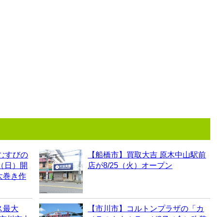
むすびの
【船橋市】買取大吉 原木中山駅前
0（日）開
店が8/25（火）オープン
太巻き作
ス最大
【市川市】コルトンプラザの「カ