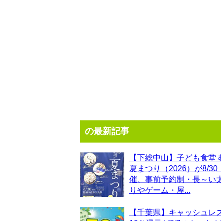
の最新記事
【下総中山】子ども食堂 
夏まつり（2026）が8/3
催、事前予約制・長～い
りやゲーム・屋...
【千葉県】キャッシュレ