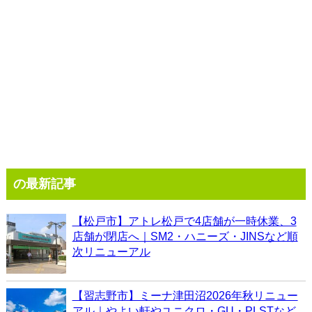
の最新記事
【松戸市】アトレ松戸で4店舗が一時休業、3
店舗が閉店へ｜SM2・ハニーズ・JINSなど順
次リニューアル
【習志野市】ミーナ津田沼2026年秋リニュー
アル｜やよい軒やユニクロ・GU・PLSTなど