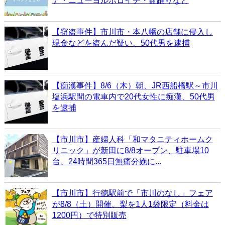
ア・ニューヨルボロイチ・盆踊りなど
【窃盗事件】市川市・本八幡の店舗に侵入し
現金などを盗んだ疑い、50代男を逮捕
【痴漢事件】8/6（木）朝、JR西船橋駅～市川
塩浜駅間の電車内で20代女性に痴漢、50代男
を逮捕
【市川市】産婦人科「和マタニティホームク
リニック」が新田に8/8オープン、駐車場10
台、24時間365日無痛分娩に...
【市川市】行徳駅前で「市川のなし」フェア
が8/8（土）開催、梨を1人1袋限定（料金は
1200円）で特別販売