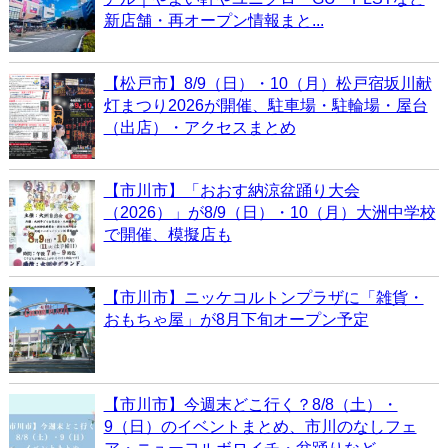
新店舗・再オープン情報まと...
【松戸市】8/9（日）・10（月）松戸宿坂川献
灯まつり2026が開催、駐車場・駐輪場・屋台
（出店）・アクセスまとめ
【市川市】「おおす納涼盆踊り大会
（2026）」が8/9（日）・10（月）大洲中学校
で開催、模擬店も
【市川市】ニッケコルトンプラザに「雑貨・
おもちゃ屋」が8月下旬オープン予定
【市川市】今週末どこ行く？8/8（土）・
9（日）のイベントまとめ、市川のなしフェ