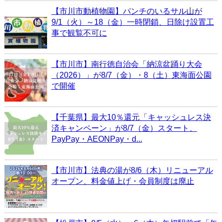
【市川市動植物園】パンチのいるサル山が
9/1（火）～18（金）一時閉鎖、日除け設置工
事で観覧不可に
【市川市】南行徳自治会「納涼盆踊り大会
（2026）」が8/7（金）・8（土）東海面公園
で開催
【千葉県】最大10％還元「キャッシュレス決
済キャンペーン」が8/7（金）スタート、
PayPay・AEONPay・d...
【市川市】法典の湯が8/6（木）リニューアル
オープン、料金値上げ・会員制度は廃止