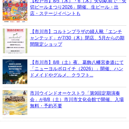
【松戸市】8/5（水）・6（木）矢切駅前で「矢
切ビールまつり2026」開催、生ビール・出
店・ステージイベントも
【市川市】コルトンプラザの婦人靴「エンチ
ャンテッド」が7/30（木）閉店、5月からの期
間限定ショップ
【市川市】8/8（土）夜、葛飾八幡宮参道にて
「ニューヨルボロイチ（2026）」開催、ハン
ドメイドやグルメ、クラフト...
市川ウインドオーケストラ「第9回定期演奏
会」が8/8（土）市川市文化会館で開催、入場
無料・予約不要