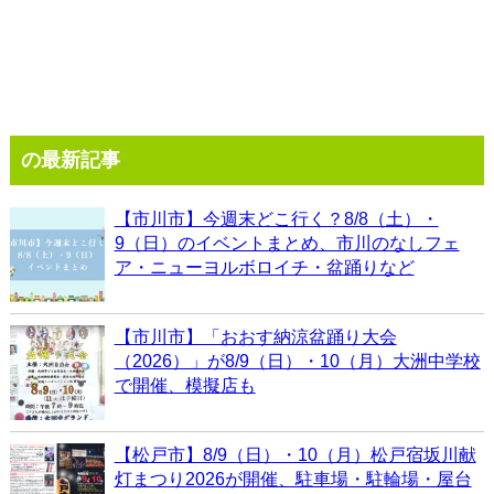
の最新記事
【市川市】今週末どこ行く？8/8（土）・
9（日）のイベントまとめ、市川のなしフェ
ア・ニューヨルボロイチ・盆踊りなど
【市川市】「おおす納涼盆踊り大会
（2026）」が8/9（日）・10（月）大洲中学校
で開催、模擬店も
【松戸市】8/9（日）・10（月）松戸宿坂川献
灯まつり2026が開催、駐車場・駐輪場・屋台