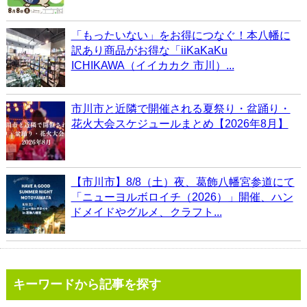
「もったいない」をお得につなぐ！本八幡に
訳あり商品がお得な「iiKaKaKu
ICHIKAWA（イイカカク 市川）...
市川市と近隣で開催される夏祭り・盆踊り・
花火大会スケジュールまとめ【2026年8月】
【市川市】8/8（土）夜、葛飾八幡宮参道にて
「ニューヨルボロイチ（2026）」開催、ハン
ドメイドやグルメ、クラフト...
キーワードから記事を探す