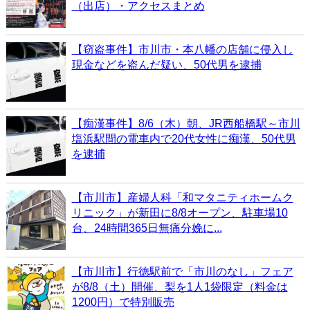
（出店）・アクセスまとめ
【窃盗事件】市川市・本八幡の店舗に侵入し
現金などを盗んだ疑い、50代男を逮捕
【痴漢事件】8/6（木）朝、JR西船橋駅～市川
塩浜駅間の電車内で20代女性に痴漢、50代男
を逮捕
【市川市】産婦人科「和マタニティホームク
リニック」が新田に8/8オープン、駐車場10
台、24時間365日無痛分娩に...
【市川市】行徳駅前で「市川のなし」フェア
が8/8（土）開催、梨を1人1袋限定（料金は
1200円）で特別販売