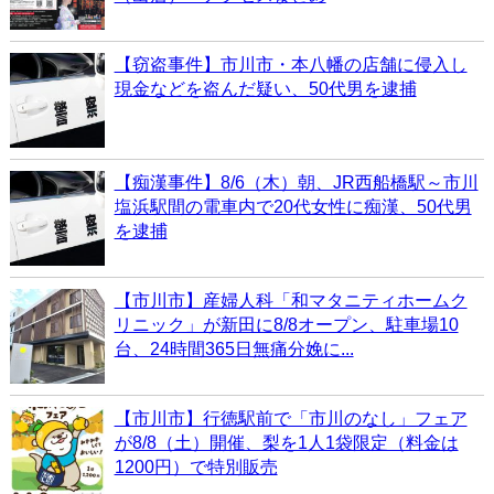
【窃盗事件】市川市・本八幡の店舗に侵入し
現金などを盗んだ疑い、50代男を逮捕
【痴漢事件】8/6（木）朝、JR西船橋駅～市川
塩浜駅間の電車内で20代女性に痴漢、50代男
を逮捕
【市川市】産婦人科「和マタニティホームク
リニック」が新田に8/8オープン、駐車場10
台、24時間365日無痛分娩に...
【市川市】行徳駅前で「市川のなし」フェア
が8/8（土）開催、梨を1人1袋限定（料金は
1200円）で特別販売