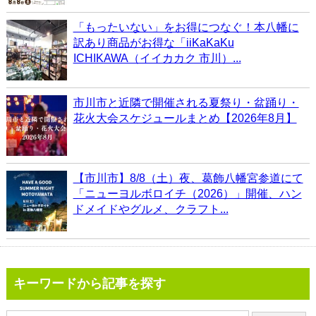
「もったいない」をお得につなぐ！本八幡に
訳あり商品がお得な「iiKaKaKu
ICHIKAWA（イイカカク 市川）...
市川市と近隣で開催される夏祭り・盆踊り・
花火大会スケジュールまとめ【2026年8月】
【市川市】8/8（土）夜、葛飾八幡宮参道にて
「ニューヨルボロイチ（2026）」開催、ハン
ドメイドやグルメ、クラフト...
キーワードから記事を探す