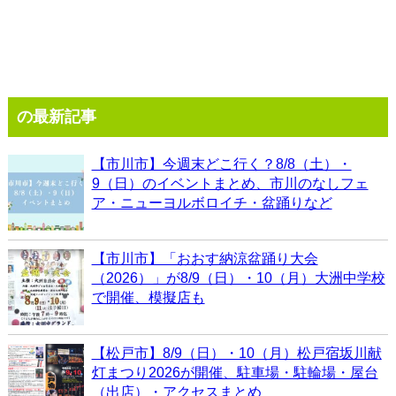
の最新記事
【市川市】今週末どこ行く？8/8（土）・
9（日）のイベントまとめ、市川のなしフェ
ア・ニューヨルボロイチ・盆踊りなど
【市川市】「おおす納涼盆踊り大会
（2026）」が8/9（日）・10（月）大洲中学校
で開催、模擬店も
【松戸市】8/9（日）・10（月）松戸宿坂川献
灯まつり2026が開催、駐車場・駐輪場・屋台
（出店）・アクセスまとめ