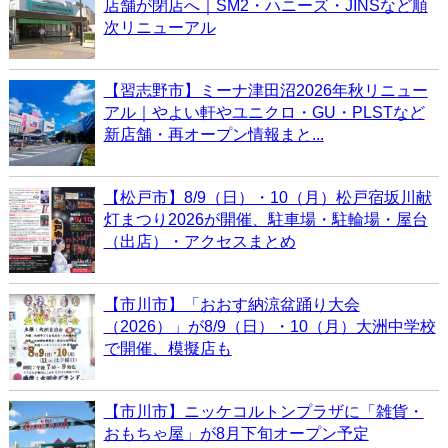
店舗が閉店へ｜SM2・ハニーズ・JINSなど順
次リニューアル
【習志野市】ミーナ津田沼2026年秋リニュー
アル｜やよい軒やユニクロ・GU・PLSTなど
新店舗・再オープン情報まと...
【松戸市】8/9（日）・10（月）松戸宿坂川献
灯まつり2026が開催、駐車場・駐輪場・屋台
（出店）・アクセスまとめ
【市川市】「おおす納涼盆踊り大会
（2026）」が8/9（日）・10（月）大洲中学校
で開催、模擬店も
【市川市】ニッケコルトンプラザに「雑貨・
おもちゃ屋」が8月下旬オープン予定