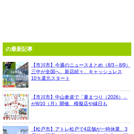
の最新記事
【市川市】今週のニュースまとめ（8/3～8/9）
三中が全国へ、新店続々、キャッシュレス
10％還元スタート
【市川市】中山参道で「夏まつり（2026）」
が8/10（月）開催、模擬店や縁日も
【松戸市】アトレ松戸で4店舗が一時休業、3