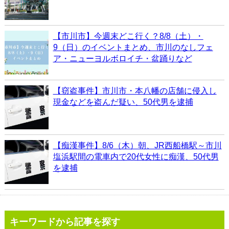
【市川市】今週末どこ行く？8/8（土）・
9（日）のイベントまとめ、市川のなしフェ
ア・ニューヨルボロイチ・盆踊りなど
【窃盗事件】市川市・本八幡の店舗に侵入し
現金などを盗んだ疑い、50代男を逮捕
【痴漢事件】8/6（木）朝、JR西船橋駅～市川
塩浜駅間の電車内で20代女性に痴漢、50代男
を逮捕
キーワードから記事を探す