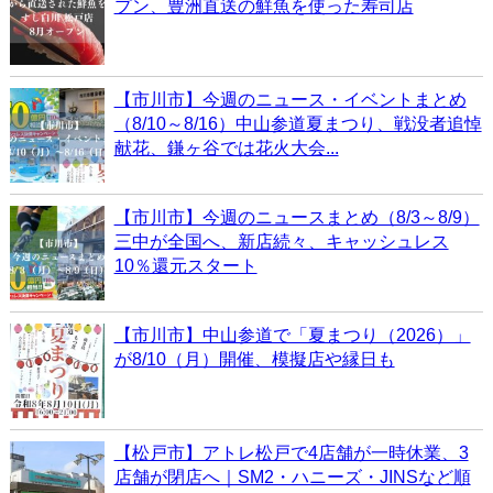
プン、豊洲直送の鮮魚を使った寿司店
【市川市】今週のニュース・イベントまとめ
（8/10～8/16）中山参道夏まつり、戦没者追悼
献花、鎌ヶ谷では花火大会...
【市川市】今週のニュースまとめ（8/3～8/9）
三中が全国へ、新店続々、キャッシュレス
10％還元スタート
【市川市】中山参道で「夏まつり（2026）」
が8/10（月）開催、模擬店や縁日も
【松戸市】アトレ松戸で4店舗が一時休業、3
店舗が閉店へ｜SM2・ハニーズ・JINSなど順