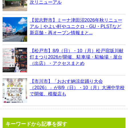
次リニューアル
【習志野市】ミーナ津田沼2026年秋リニュー
アル｜やよい軒やユニクロ・GU・PLSTなど
新店舗・再オープン情報まと...
【松戸市】8/9（日）・10（月）松戸宿坂川献
灯まつり2026が開催、駐車場・駐輪場・屋台
（出店）・アクセスまとめ
【市川市】「おおす納涼盆踊り大会
（2026）」が8/9（日）・10（月）大洲中学校
で開催、模擬店も
キーワードから記事を探す