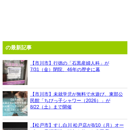
の最新記事
【市川市】行徳の「石黒産婦人科」が
7/31（金）閉院、46年の歴史に幕
【市川市】未就学児が無料で水遊び、東部公
民館「ちびっ子シャワー（2026）」が
8/22（土）まで開催
【松戸市】すし白川 松戸店が8/10（月）オー