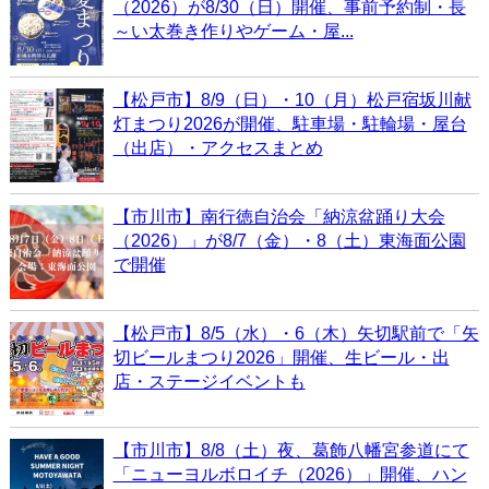
（2026）が8/30（日）開催、事前予約制・長
～い太巻き作りやゲーム・屋...
【松戸市】8/9（日）・10（月）松戸宿坂川献
灯まつり2026が開催、駐車場・駐輪場・屋台
（出店）・アクセスまとめ
【市川市】南行徳自治会「納涼盆踊り大会
（2026）」が8/7（金）・8（土）東海面公園
で開催
【松戸市】8/5（水）・6（木）矢切駅前で「矢
切ビールまつり2026」開催、生ビール・出
店・ステージイベントも
【市川市】8/8（土）夜、葛飾八幡宮参道にて
「ニューヨルボロイチ（2026）」開催、ハン