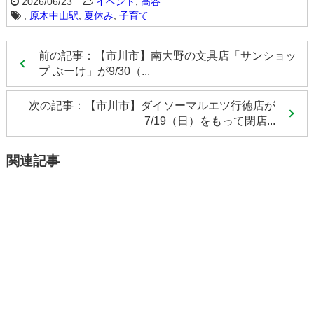
2026/06/23
イベント
,
高谷
,
原木中山駅
,
夏休み
,
子育て
前の記事：【市川市】南大野の文具店「サンショッ
プ ぶーけ」が9/30（...
次の記事：【市川市】ダイソーマルエツ行徳店が
7/19（日）をもって閉店...
関連記事