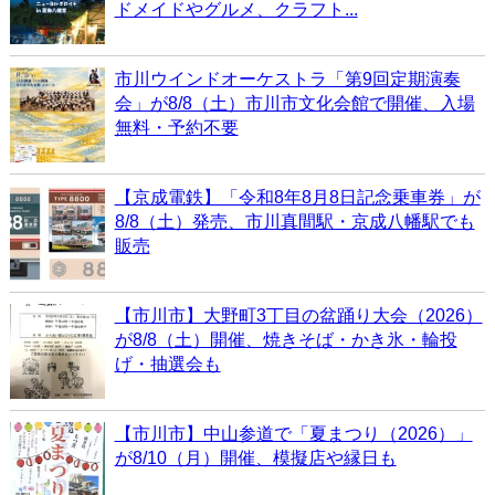
ドメイドやグルメ、クラフト...
市川ウインドオーケストラ「第9回定期演奏
会」が8/8（土）市川市文化会館で開催、入場
無料・予約不要
【京成電鉄】「令和8年8月8日記念乗車券」が
8/8（土）発売、市川真間駅・京成八幡駅でも
販売
【市川市】大野町3丁目の盆踊り大会（2026）
が8/8（土）開催、焼きそば・かき氷・輪投
げ・抽選会も
【市川市】中山参道で「夏まつり（2026）」
が8/10（月）開催、模擬店や縁日も