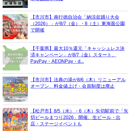
【市川市】南行徳自治会「納涼盆踊り大会
（2026）」が8/7（金）・8（土）東海面公園
で開催
【千葉県】最大10％還元「キャッシュレス決
済キャンペーン」が8/7（金）スタート、
PayPay・AEONPay・d...
【市川市】法典の湯が8/6（木）リニューアル
オープン、料金値上げ・会員制度は廃止
【松戸市】8/5（水）・6（木）矢切駅前で「矢
切ビールまつり2026」開催、生ビール・出
店・ステージイベントも