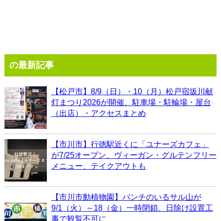
の最新記事
【松戸市】8/9（日）・10（月）松戸宿坂川献
灯まつり2026が開催、駐車場・駐輪場・屋台
（出店）・アクセスまとめ
【市川市】行徳駅近くに「ユナーズカフェ」
が7/25オープン、ヴィーガン・グルテンフリー
メニュー、テイクアウトも
【市川市動植物園】パンチのいるサル山が
9/1（火）～18（金）一時閉鎖、日除け設置工
事で観覧不可に