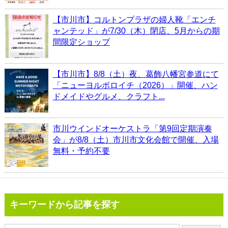
【市川市】コルトンプラザの婦人靴「エンチ
ャンテッド」が7/30（木）閉店、5月からの期
間限定ショップ
【市川市】8/8（土）夜、葛飾八幡宮参道にて
「ニューヨルボロイチ（2026）」開催、ハン
ドメイドやグルメ、クラフト...
市川ウインドオーケストラ「第9回定期演奏
会」が8/8（土）市川市文化会館で開催、入場
無料・予約不要
キーワードから記事を探す