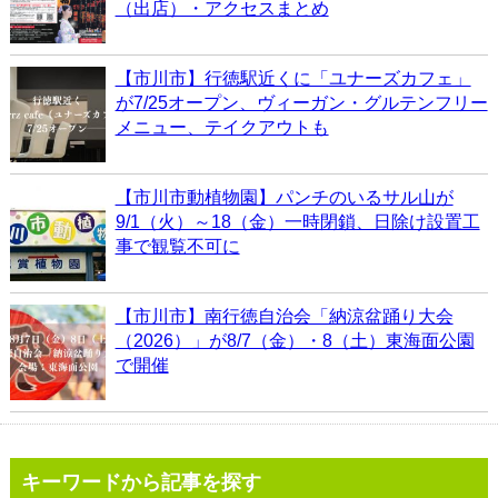
（出店）・アクセスまとめ
【市川市】行徳駅近くに「ユナーズカフェ」
が7/25オープン、ヴィーガン・グルテンフリー
メニュー、テイクアウトも
【市川市動植物園】パンチのいるサル山が
9/1（火）～18（金）一時閉鎖、日除け設置工
事で観覧不可に
【市川市】南行徳自治会「納涼盆踊り大会
（2026）」が8/7（金）・8（土）東海面公園
で開催
キーワードから記事を探す