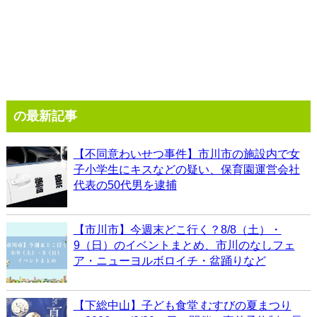
の最新記事
【不同意わいせつ事件】市川市の施設内で女
子小学生にキスなどの疑い、保育園運営会社
代表の50代男を逮捕
【市川市】今週末どこ行く？8/8（土）・
9（日）のイベントまとめ、市川のなしフェ
ア・ニューヨルボロイチ・盆踊りなど
【下総中山】子ども食堂 むすびの夏まつり