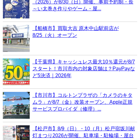
（2026）が8/30（日）開催、事前予約制・長
～い太巻き作りやゲーム・屋...
【船橋市】買取大吉 原木中山駅前店が
8/25（火）オープン
【千葉県】キャッシュレス最大10％還元が8/7
スタート！市川市内の対象店舗は？PayPayな
ど5決済｜2026年
【市川市】コルトンプラザの「カメラのキタ
ムラ」が8/7（金）改装オープン、Apple正規
サービスプロバイダ（修理）...
【松戸市】8/9（日）・10（月）松戸宿坂川献
灯まつり2026が開催、駐車場・駐輪場・屋台