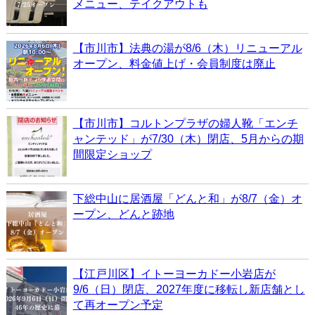
メニュー、テイクアウトも
【市川市】法典の湯が8/6（木）リニューアル
オープン、料金値上げ・会員制度は廃止
【市川市】コルトンプラザの婦人靴「エンチ
ャンテッド」が7/30（木）閉店、5月からの期
間限定ショップ
下総中山に居酒屋「どんと和」が8/7（金）オ
ープン、どんと跡地
【江戸川区】イトーヨーカドー小岩店が
9/6（日）閉店、2027年度に移転し新店舗とし
て再オープン予定