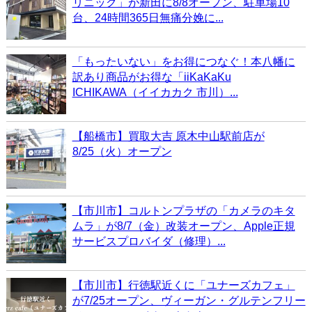
リニック」が新田に8/8オープン、駐車場10
台、24時間365日無痛分娩に...
「もったいない」をお得につなぐ！本八幡に
訳あり商品がお得な「iiKaKaKu
ICHIKAWA（イイカカク 市川）...
【船橋市】買取大吉 原木中山駅前店が
8/25（火）オープン
【市川市】コルトンプラザの「カメラのキタ
ムラ」が8/7（金）改装オープン、Apple正規
サービスプロバイダ（修理）...
【市川市】行徳駅近くに「ユナーズカフェ」
が7/25オープン、ヴィーガン・グルテンフリー