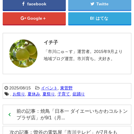
facebook
Twitte
Google＋
はてな
イチ子
「市川にゅ～す」運営者。2015年9月より
地域ブログ運営。市川育ち。犬好き。
2025/08/15
イベント
,
東菅野
,
お祭り
,
夏休み
,
夏祭り
,
子育て
,
盆踊り
前の記事：焼鳥「日本一 ダイエーいちかわコルトン
プラザ店」が9/1（月...
次の記事：曽谷の電気屋「市川テレビ」が7月をも