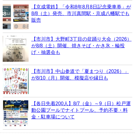
【京成電鉄】「令和8年8月8日記念乗車券」が
8/8（土）発売、市川真間駅・京成八幡駅でも
販売
【市川市】大野町3丁目の盆踊り大会（2026）
が8/8（土）開催、焼きそば・かき氷・輪投
げ・抽選会も
【市川市】中山参道で「夏まつり（2026）」
が8/10（月）開催、模擬店や縁日も
【各日先着200人】8/7（金）～9（日）松戸運
動公園プールでナイトプール、予約不要・料
金・駐車場について