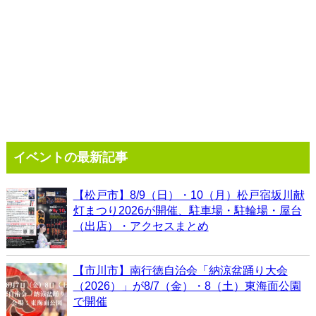
イベントの最新記事
【松戸市】8/9（日）・10（月）松戸宿坂川献
灯まつり2026が開催、駐車場・駐輪場・屋台
（出店）・アクセスまとめ
【市川市】南行徳自治会「納涼盆踊り大会
（2026）」が8/7（金）・8（土）東海面公園
で開催