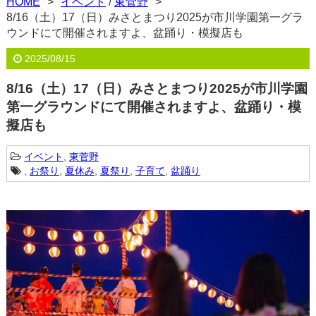
HOME
イベント
/
東菅野
8/16（土）17（日）みさとまつり2025が市川学園第一グラ
ウンドにて開催されますよ、盆踊り・模擬店も
2025/08/15
8/16（土）17（日）みさとまつり2025が市川学園
第一グラウンドにて開催されますよ、盆踊り・模
擬店も
イベント
,
東菅野
,
お祭り
,
夏休み
,
夏祭り
,
子育て
,
盆踊り