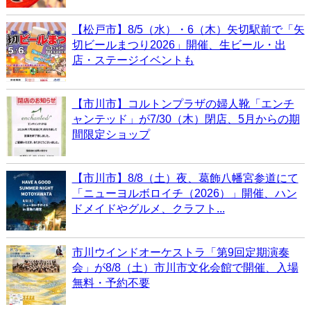
【松戸市】8/5（水）・6（木）矢切駅前で「矢
切ビールまつり2026」開催、生ビール・出
店・ステージイベントも
【市川市】コルトンプラザの婦人靴「エンチ
ャンテッド」が7/30（木）閉店、5月からの期
間限定ショップ
【市川市】8/8（土）夜、葛飾八幡宮参道にて
「ニューヨルボロイチ（2026）」開催、ハン
ドメイドやグルメ、クラフト...
市川ウインドオーケストラ「第9回定期演奏
会」が8/8（土）市川市文化会館で開催、入場
無料・予約不要