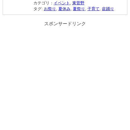
カテゴリ：
イベント
,
東菅野
タグ:
お祭り
,
夏休み
,
夏祭り
,
子育て
,
盆踊り
スポンサードリンク