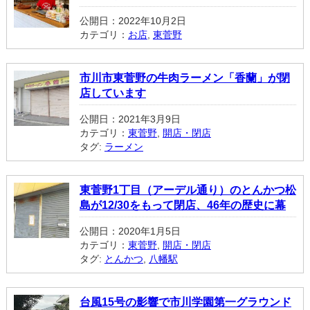
公開日：2022年10月2日
カテゴリ：
お店
,
東菅野
市川市東菅野の牛肉ラーメン「香蘭」が閉
店しています
公開日：2021年3月9日
カテゴリ：
東菅野
,
開店・閉店
タグ:
ラーメン
東菅野1丁目（アーデル通り）のとんかつ松
島が12/30をもって閉店、46年の歴史に幕
公開日：2020年1月5日
カテゴリ：
東菅野
,
開店・閉店
タグ:
とんかつ
,
八幡駅
台風15号の影響で市川学園第一グラウンド