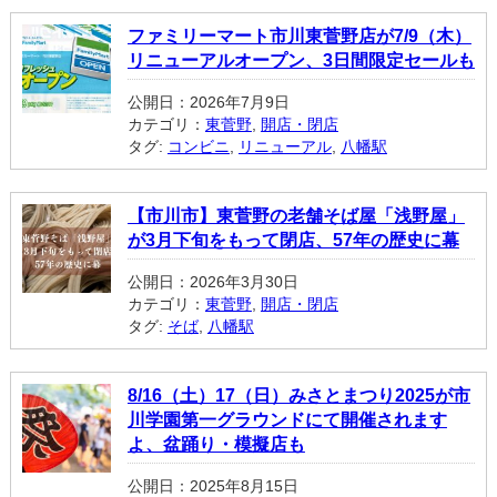
ファミリーマート市川東菅野店が7/9（木）
リニューアルオープン、3日間限定セールも
公開日：2026年7月9日
カテゴリ：
東菅野
,
開店・閉店
タグ:
コンビニ
,
リニューアル
,
八幡駅
【市川市】東菅野の老舗そば屋「浅野屋」
が3月下旬をもって閉店、57年の歴史に幕
公開日：2026年3月30日
カテゴリ：
東菅野
,
開店・閉店
タグ:
そば
,
八幡駅
8/16（土）17（日）みさとまつり2025が市
川学園第一グラウンドにて開催されます
よ、盆踊り・模擬店も
公開日：2025年8月15日