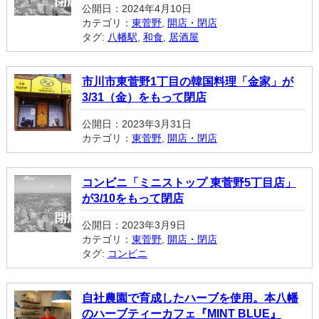
公開日：2024年4月10日
カテゴリ：
東菅野
,
開店・閉店
タグ:
八幡駅
,
和食
,
居酒屋
市川市東菅野1丁目の韓国料理「金家」が
3/31（金）をもって閉店
公開日：2023年3月31日
カテゴリ：
東菅野
,
開店・閉店
コンビニ「ミニストップ 東菅野5丁目店」
が3/10をもって閉店
公開日：2023年3月9日
カテゴリ：
東菅野
,
開店・閉店
タグ:
コンビニ
自社農園で育成したハーブを使用。本八幡
のハーブティーカフェ『MINT BLUE』