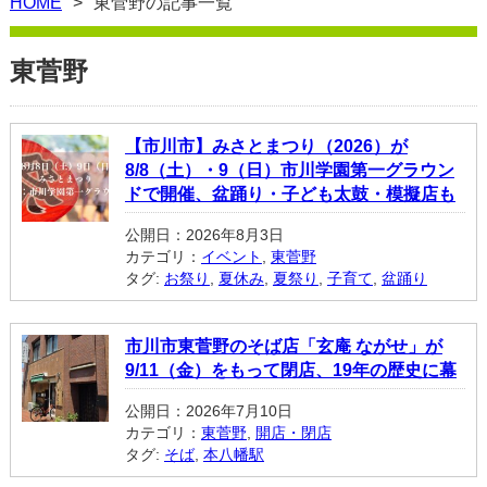
HOME
東菅野の記事一覧
東菅野
【市川市】みさとまつり（2026）が
8/8（土）・9（日）市川学園第一グラウン
ドで開催、盆踊り・子ども太鼓・模擬店も
公開日：2026年8月3日
カテゴリ：
イベント
,
東菅野
タグ:
お祭り
,
夏休み
,
夏祭り
,
子育て
,
盆踊り
市川市東菅野のそば店「玄庵 ながせ」が
9/11（金）をもって閉店、19年の歴史に幕
公開日：2026年7月10日
カテゴリ：
東菅野
,
開店・閉店
タグ:
そば
,
本八幡駅