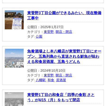
東菅野3丁目公園ができるみたい、現在整備
工事中
公開日：2025年1月27日
カテゴリ：
東菅野
,
開店・閉店
タグ:
公園
魚肴酒場よし本八幡店が東菅野1丁目にオー
プン、五島列島から直送される鮮魚が味わ
える和食居酒屋、五島うどんも
公開日：2024年10月10日
カテゴリ：
東菅野
,
開店・閉店
タグ:
八幡駅
,
和食
,
居酒屋
東菅野1丁目の和食店「四季の食彩 さと
う」が4/15（月）をもって閉店