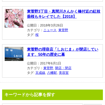
東菅野3丁目・真間川さんかく橋付近の紅枝
垂桜もキレイでした【2018】
公開日：2018年3月26日
カテゴリ：
ニュース
,
東菅野
タグ:
桜
東菅野の理容店「しおじま」が閉店してい
ます、50年の歴史に幕
公開日：2017年6月1日
カテゴリ：
東菅野
,
開店・閉店
タグ:
京成線
,
八幡駅
,
美容室
キーワードから記事を探す