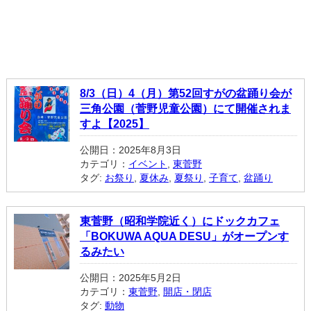
8/3（日）4（月）第52回すがの盆踊り会が
三角公園（菅野児童公園）にて開催されま
すよ【2025】
公開日：2025年8月3日
カテゴリ：
イベント
,
東菅野
タグ:
お祭り
,
夏休み
,
夏祭り
,
子育て
,
盆踊り
東菅野（昭和学院近く）にドックカフェ
「BOKUWA AQUA DESU」がオープンす
るみたい
公開日：2025年5月2日
カテゴリ：
東菅野
,
開店・閉店
タグ:
動物