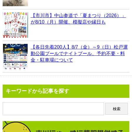
【市川市】中山参道で「夏まつり（2026）」
が8/10（月）開催、模擬店や縁日も
【各日先着200人】8/7（金）～9（日）松戸運
動公園プールでナイトプール、予約不要・料
金・駐車場について
キーワードから記事を探す