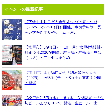
イベントの最新記事
【下総中山】子ども食堂 むすびの夏まつり
（2026）が8/30（日）開催、事前予約制・長
～い太巻き作りやゲーム・屋...
【松戸市】8/9（日）・10（月）松戸宿坂川献
灯まつり2026が開催、駐車場・駐輪場・屋台
（出店）・アクセスまとめ
【市川市】南行徳自治会「納涼盆踊り大会
（2026）」が8/7（金）・8（土）東海面公園
で開催
【松戸市】8/5（水）・6（木）矢切駅前で「矢
切ビールまつり2026」開催、生ビール・出