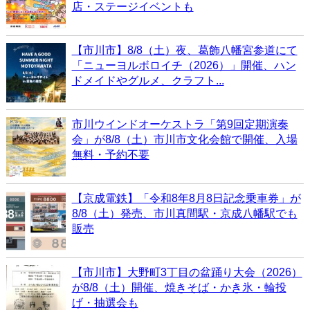
店・ステージイベントも
【市川市】8/8（土）夜、葛飾八幡宮参道にて
「ニューヨルボロイチ（2026）」開催、ハン
ドメイドやグルメ、クラフト...
市川ウインドオーケストラ「第9回定期演奏
会」が8/8（土）市川市文化会館で開催、入場
無料・予約不要
【京成電鉄】「令和8年8月8日記念乗車券」が
8/8（土）発売、市川真間駅・京成八幡駅でも
販売
【市川市】大野町3丁目の盆踊り大会（2026）
が8/8（土）開催、焼きそば・かき氷・輪投
げ・抽選会も