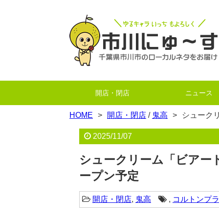
開店・閉店
ニュース
HOME
開店・閉店
/
鬼高
シュークリ
2025/11/07
シュークリーム「ビアード
ープン予定
開店・閉店
,
鬼高
,
コルトンプ