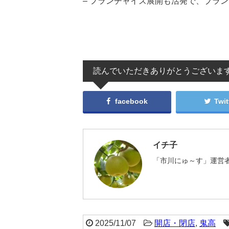
– フランチャイズ展開も活発で、ブラ
読んでいただきありがとうございま
facebook
Twit
イチ子
「市川にゅ～す」運営者
2025/11/07
開店・閉店
,
鬼高