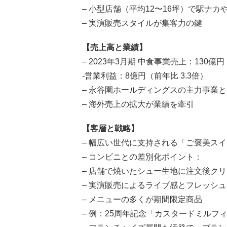
– 小型店舗（平均12〜16坪）で駅ナ
– 実演販売スタイルが集客力の鍵
【売上高と業績】
– 2023年3月期 中食事業売上：130億円
-営業利益：8億円（前年比 3.3倍）
– 永谷園ホールディングスの主力事業
– 海外売上の拡大が業績を牽引
【客層と戦略】
– 幅広い世代に支持される「ご褒美ス
– コンビニとの差別化ポイント：
– 店舗で焼いたシュー生地に注文後ク
– 実演販売によるライブ感とフレッシュ
– メニューの多くが期間限定商品
– 例：25周年記念「カスタードミルフ