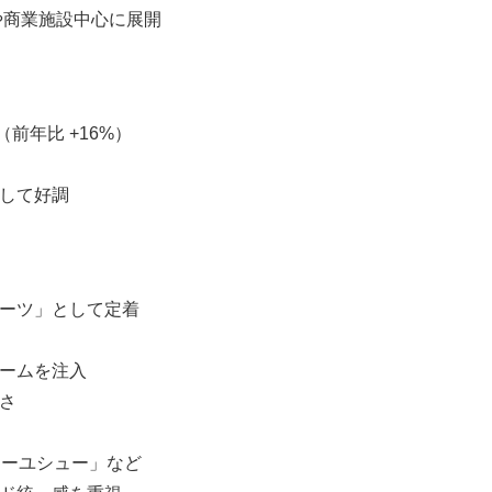
カや商業施設中心に展開
（前年比 +16%）
として好調
イーツ」として定着
リームを注入
さ
ィーユシュー」など