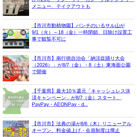
メニュー、テイクアウトも
【市川市動植物園】パンチのいるサル山が
9/1（火）～18（金）一時閉鎖、日除け設置工
事で観覧不可に
【市川市】南行徳自治会「納涼盆踊り大会
（2026）」が8/7（金）・8（土）東海面公園
で開催
【千葉県】最大10％還元「キャッシュレス決
済キャンペーン」が8/7（金）スタート、
PayPay・AEONPay・d...
【市川市】法典の湯が8/6（木）リニューアル
オープン、料金値上げ・会員制度は廃止