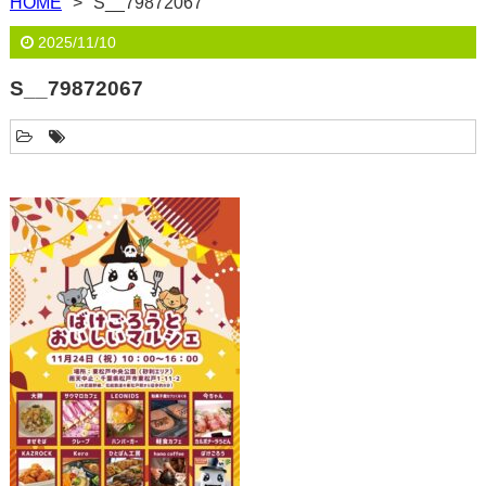
HOME
S__79872067
2025/11/10
S__79872067