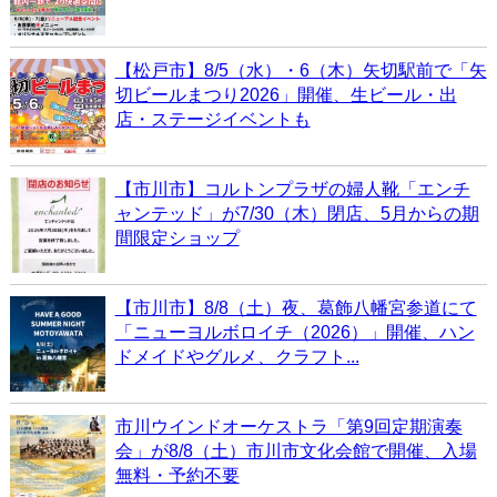
【松戸市】8/5（水）・6（木）矢切駅前で「矢
切ビールまつり2026」開催、生ビール・出
店・ステージイベントも
【市川市】コルトンプラザの婦人靴「エンチ
ャンテッド」が7/30（木）閉店、5月からの期
間限定ショップ
【市川市】8/8（土）夜、葛飾八幡宮参道にて
「ニューヨルボロイチ（2026）」開催、ハン
ドメイドやグルメ、クラフト...
市川ウインドオーケストラ「第9回定期演奏
会」が8/8（土）市川市文化会館で開催、入場
無料・予約不要