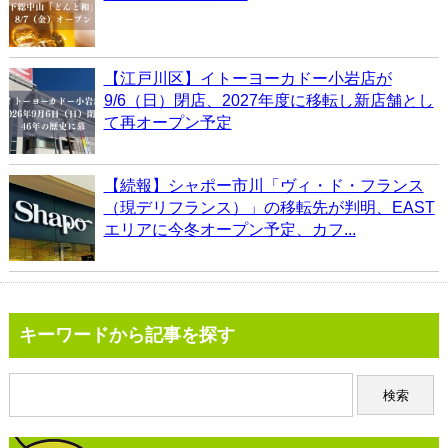
【江戸川区】イトーヨーカドー小岩店が
9/6（日）閉店、2027年度に移転し新店舗とし
て再オープン予定
【続報】シャポー市川「ヴィ・ド・フランス
（現デリフランス）」の移転先が判明、EAST
エリアに今冬オープン予定、カフ...
キーワードから記事を探す