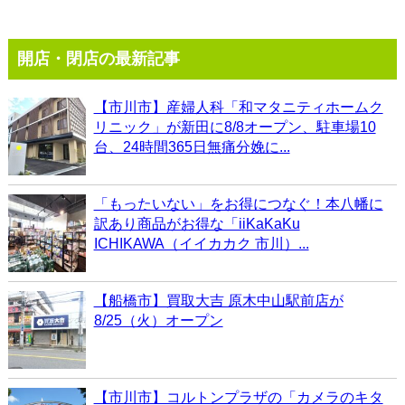
開店・閉店の最新記事
【市川市】産婦人科「和マタニティホームク
リニック」が新田に8/8オープン、駐車場10
台、24時間365日無痛分娩に...
「もったいない」をお得につなぐ！本八幡に
訳あり商品がお得な「iiKaKaKu
ICHIKAWA（イイカカク 市川）...
【船橋市】買取大吉 原木中山駅前店が
8/25（火）オープン
【市川市】コルトンプラザの「カメラのキタ