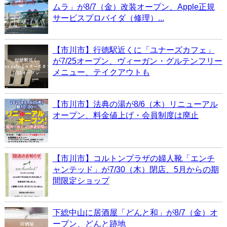
ムラ」が8/7（金）改装オープン、Apple正規
サービスプロバイダ（修理）...
【市川市】行徳駅近くに「ユナーズカフェ」
が7/25オープン、ヴィーガン・グルテンフリー
メニュー、テイクアウトも
【市川市】法典の湯が8/6（木）リニューアル
オープン、料金値上げ・会員制度は廃止
【市川市】コルトンプラザの婦人靴「エンチ
ャンテッド」が7/30（木）閉店、5月からの期
間限定ショップ
下総中山に居酒屋「どんと和」が8/7（金）オ
ープン、どんと跡地