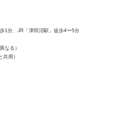
歩1分、JR「津田沼駅」徒歩4〜5分
舗は異なる）
ーと共用）