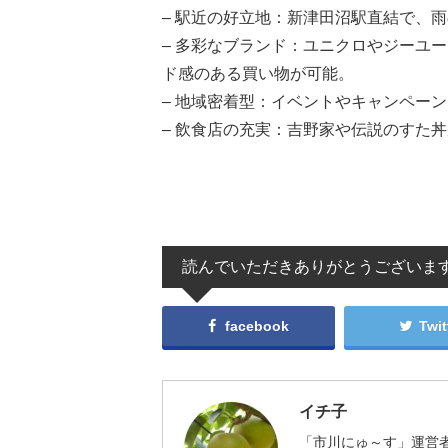
– 駅近の好立地：新津田沼駅直結で、
– 多彩なブランド：ユニクロやジーユ
ド感のある買い物が可能。
– 地域密着型：イベントやキャンペー
– 飲食店の充実：吉野家や伝説のすた
読んでいただきありがとうございま
facebook
Twit
イチ子
「市川にゅ～す」運営者