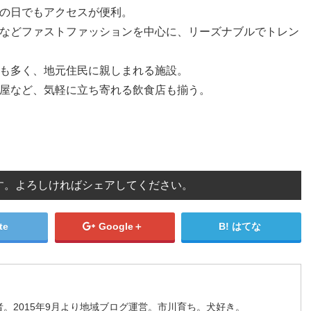
雨の日でもアクセスが便利。
ーなどファストファッションを中心に、リーズナブルでトレン
ンも多く、地元住民に親しまれる施設。
丼屋など、気軽に立ち寄れる飲食店も揃う。
す。よろしければシェアしてください。
te
Google＋
はてな
。2015年9月より地域ブログ運営。市川育ち。犬好き。