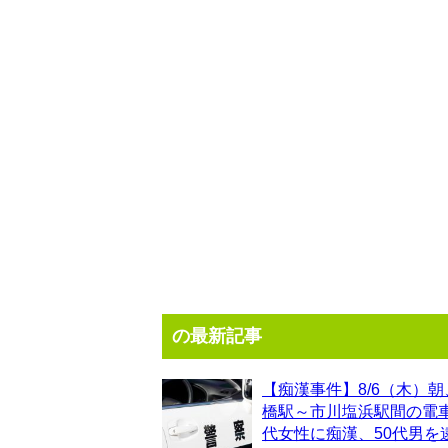
の最新記事
【痴漢事件】8/6（木）朝
橋駅～市川塩浜駅間の電車
代女性に痴漢、50代男を