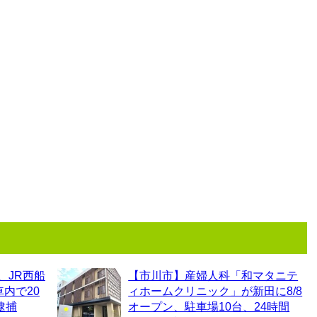
、JR西船
【市川市】産婦人科「和マタニテ
内で20
ィホームクリニック」が新田に8/8
逮捕
オープン、駐車場10台、24時間