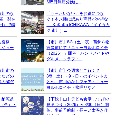
365日無痛分娩に...
市川のな
「もったいない」をお得につな
開催、梨を
ぐ！本八幡に訳あり商品がお得な
0円）で特
「iiKaKaKu ICHIKAWA（イイカカ
ク 市川）...
る夏祭
【市川市】8/8（土）夜、葛飾八幡
ケジュー
宮参道にて「ニューヨルボロイチ
（2026）」開催、ハンドメイドや
グルメ、クラフト...
市川市の
【市川市】今週末どこ行く？
スなどの
8/8（土）・9（日）のイベントま
の50代
とめ、市川のなしフェア・ニュー
ヨルボロイチ・盆踊りなど
「納涼盆
【下総中山】子ども食堂 むすびの
7（金）・
夏まつり（2026）が8/30（日）開
催、事前予約制・長～い太巻き作