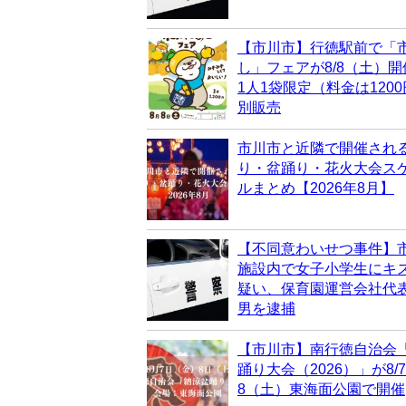
【市川市】行徳駅前で「
し」フェアが8/8（土）
1人1袋限定（料金は120
別販売
市川市と近隣で開催され
り・盆踊り・花火大会ス
ルまとめ【2026年8月】
【不同意わいせつ事件】
施設内で女子小学生にキ
疑い、保育園運営会社代表
男を逮捕
【市川市】南行徳自治会
踊り大会（2026）」が8/
8（土）東海面公園で開催