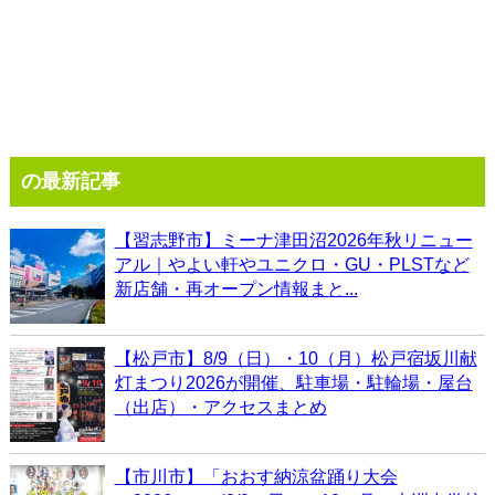
の最新記事
【習志野市】ミーナ津田沼2026年秋リニュー
アル｜やよい軒やユニクロ・GU・PLSTなど
新店舗・再オープン情報まと...
【松戸市】8/9（日）・10（月）松戸宿坂川献
灯まつり2026が開催、駐車場・駐輪場・屋台
（出店）・アクセスまとめ
【市川市】「おおす納涼盆踊り大会