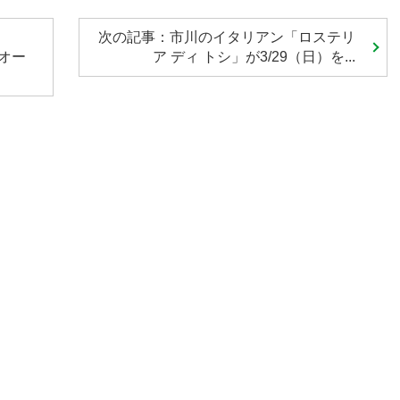
次の記事：市川のイタリアン「ロステリ
月オー
ア ディ トシ」が3/29（日）を...