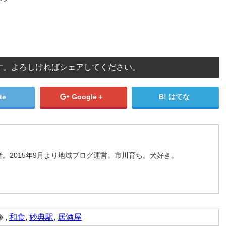
す。よろしければシェアしてください。
te
Google＋
はてな
。2015年9月より地域ブログ運営。市川育ち。犬好き。
,
和食
,
妙典駅
,
居酒屋