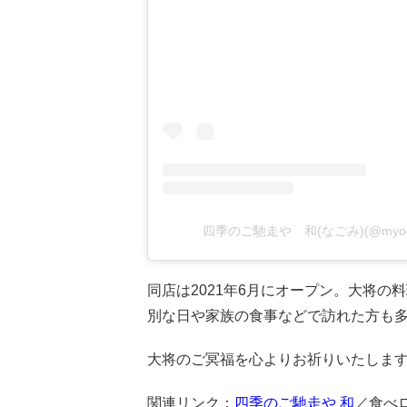
四季のご馳走や 和(なごみ)(@myod
同店は2021年6月にオープン。大将
別な日や家族の食事などで訪れた方も
大将のご冥福を心よりお祈りいたしま
関連リンク：
四季のご馳走や 和
／食べ