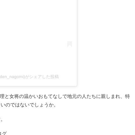
en_nagomi)がシェアした投稿
の料理と女将の温かいおもてなしで地元の人たちに親しまれ、特
多いのではないでしょうか。
す。
ログ