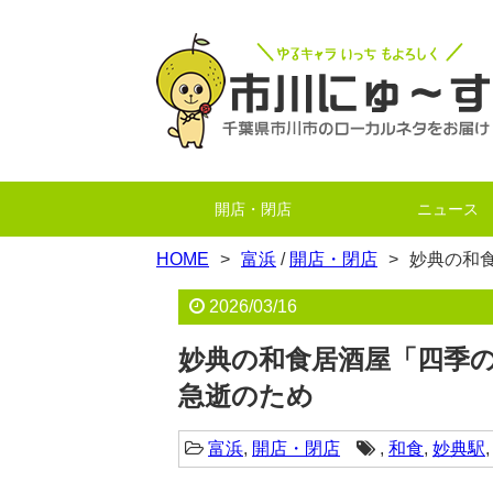
開店・閉店
ニュース
HOME
富浜
/
開店・閉店
妙典の和
2026/03/16
妙典の和食居酒屋「四季の
急逝のため
富浜
,
開店・閉店
,
和食
,
妙典駅