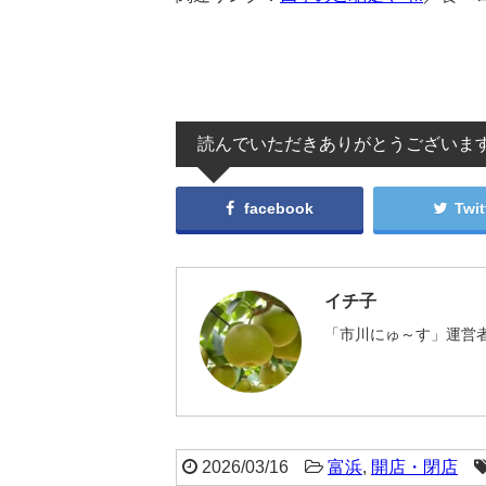
読んでいただきありがとうございま
facebook
Twit
イチ子
「市川にゅ～す」運営者
2026/03/16
富浜
,
開店・閉店