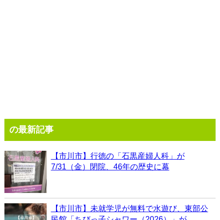
の最新記事
【市川市】行徳の「石黒産婦人科」が
7/31（金）閉院、46年の歴史に幕
【市川市】未就学児が無料で水遊び、東部公
民館「ちびっ子シャワー（2026）」が