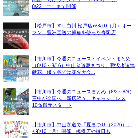
8/22（土）まで開催
【松戸市】すし白川 松戸店が8/10（月）オー
プン、豊洲直送の鮮魚を使った寿司店
【市川市】今週のニュース・イベントまとめ
（8/10～8/16）中山参道夏まつり、戦没者追悼
献花、鎌ヶ谷では花火大会...
【市川市】今週のニュースまとめ（8/3～8/9）
三中が全国へ、新店続々、キャッシュレス
10％還元スタート
【市川市】中山参道で「夏まつり（2026）」
が8/10（月）開催、模擬店や縁日も