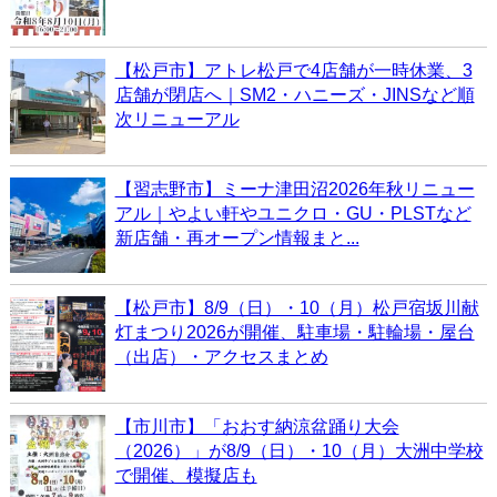
【松戸市】アトレ松戸で4店舗が一時休業、3
店舗が閉店へ｜SM2・ハニーズ・JINSなど順
次リニューアル
【習志野市】ミーナ津田沼2026年秋リニュー
アル｜やよい軒やユニクロ・GU・PLSTなど
新店舗・再オープン情報まと...
【松戸市】8/9（日）・10（月）松戸宿坂川献
灯まつり2026が開催、駐車場・駐輪場・屋台
（出店）・アクセスまとめ
【市川市】「おおす納涼盆踊り大会
（2026）」が8/9（日）・10（月）大洲中学校
で開催、模擬店も