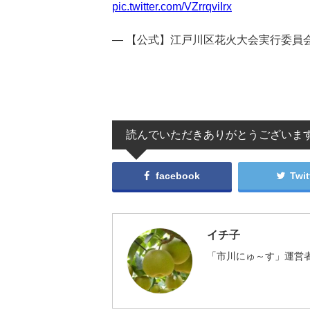
pic.twitter.com/VZrrqviIrx
— 【公式】江戸川区花火大会実行委員会 (@
読んでいただきありがとうございま
facebook
Twit
イチ子
「市川にゅ～す」運営者