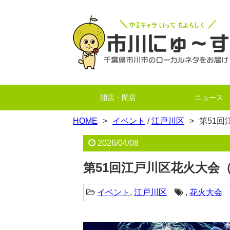
開店・閉店
ニュース
HOME
イベント
/
江戸川区
第51回
2026/04/08
第51回江戸川区花火大会（2
イベント
,
江戸川区
,
花火大会