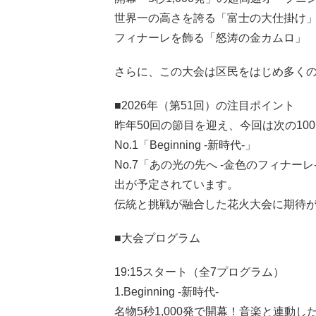
世界一の高さを誇る「富士の大仕掛け
フィナーレを飾る「怒涛の金カムロ」
さらに、この大会は区民をはじめ多く
■2026年（第51回）の注目ポイント
昨年50回の節目を迎え、今回は次の10
No.1「Beginning -新時代-」
No.7「あの光の先へ -金色のフィナ
出が予定されています。
伝統と挑戦が融合した花火大会に期待
■大会プログラム
19:15スタート（全7プログラム）
1.Beginning -新時代-
名物5秒1,000発で開幕！音楽と連動し