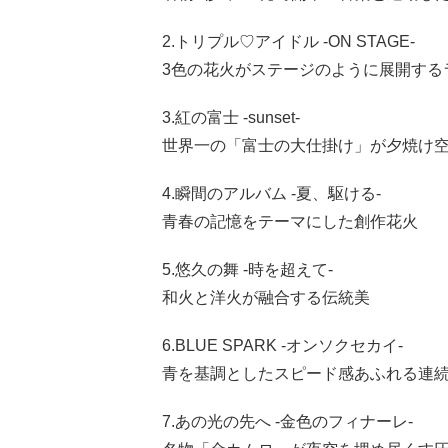
2.トリプル♡アイドル -ON STAGE-
3色の花火がステージのように展開する
3.紅の富士 -sunset-
世界一の「富士の大仕掛け」が夕焼け
4.瞬間のアルバム -夏、駆ける-
青春の記憶をテーマにした創作花火
5.悠久の舞 -時を超えて-
和火と洋火が融合する伝統美
6.BLUE SPARK -オンソクセカイ-
青を基調としたスピード感あふれる連
7.あの光の先へ -金色のフィナーレ-