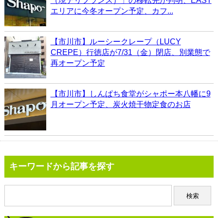
（現デリフランス）」の移転先が判明、EAST
エリアに今冬オープン予定、カフ...
【市川市】ルーシークレープ（LUCY
CREPE）行徳店が7/31（金）閉店、別業態で
再オープン予定
【市川市】しんぱち食堂がシャポー本八幡に9
月オープン予定、炭火焼干物定食のお店
キーワードから記事を探す