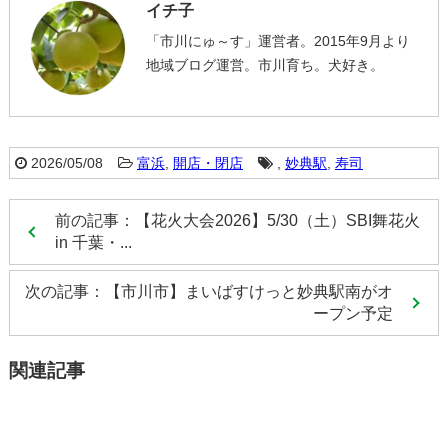
イチ子
「市川にゅ～す」運営者。2015年9月より
地域ブログ運営。市川育ち。犬好き。
2026/05/08
富浜
,
開店・閉店
,
妙典駅
,
寿司
前の記事：【花火大会2026】5/30（土）SBI舞花火
in 千葉・...
次の記事：【市川市】まいばすけっと妙典駅南がオ
ープン予定
関連記事