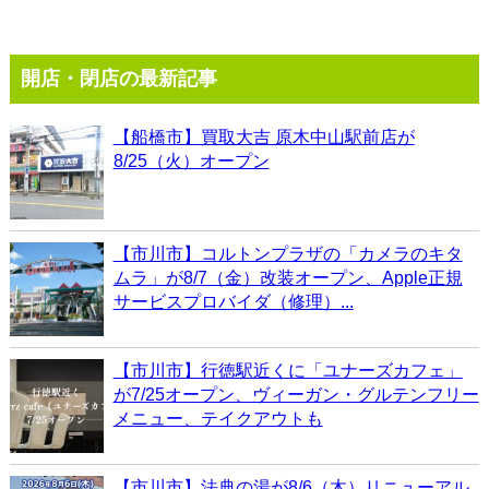
開店・閉店の最新記事
【船橋市】買取大吉 原木中山駅前店が
8/25（火）オープン
【市川市】コルトンプラザの「カメラのキタ
ムラ」が8/7（金）改装オープン、Apple正規
サービスプロバイダ（修理）...
【市川市】行徳駅近くに「ユナーズカフェ」
が7/25オープン、ヴィーガン・グルテンフリー
メニュー、テイクアウトも
【市川市】法典の湯が8/6（木）リニューアル