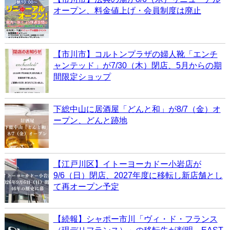
オープン、料金値上げ・会員制度は廃止
【市川市】コルトンプラザの婦人靴「エンチ
ャンテッド」が7/30（木）閉店、5月からの期
間限定ショップ
下総中山に居酒屋「どんと和」が8/7（金）オ
ープン、どんと跡地
【江戸川区】イトーヨーカドー小岩店が
9/6（日）閉店、2027年度に移転し新店舗とし
て再オープン予定
【続報】シャポー市川「ヴィ・ド・フランス