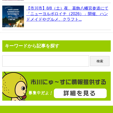
【市川市】8/8（土）夜、葛飾八幡宮参道にて
「ニューヨルボロイチ（2026）」開催、ハン
ドメイドやグルメ、クラフト...
キーワードから記事を探す