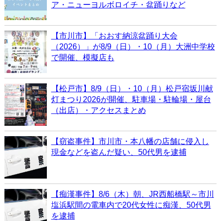
ア・ニューヨルボロイチ・盆踊りなど
【市川市】「おおす納涼盆踊り大会
（2026）」が8/9（日）・10（月）大洲中学校
で開催、模擬店も
【松戸市】8/9（日）・10（月）松戸宿坂川献
灯まつり2026が開催、駐車場・駐輪場・屋台
（出店）・アクセスまとめ
【窃盗事件】市川市・本八幡の店舗に侵入し
現金などを盗んだ疑い、50代男を逮捕
【痴漢事件】8/6（木）朝、JR西船橋駅～市川
塩浜駅間の電車内で20代女性に痴漢、50代男
を逮捕