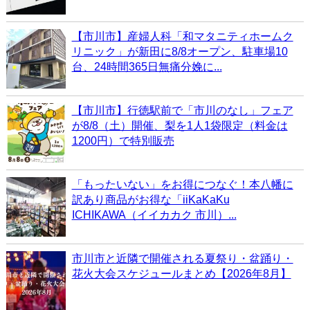
【市川市】産婦人科「和マタニティホームク
リニック」が新田に8/8オープン、駐車場10
台、24時間365日無痛分娩に...
【市川市】行徳駅前で「市川のなし」フェア
が8/8（土）開催、梨を1人1袋限定（料金は
1200円）で特別販売
「もったいない」をお得につなぐ！本八幡に
訳あり商品がお得な「iiKaKaKu
ICHIKAWA（イイカカク 市川）...
市川市と近隣で開催される夏祭り・盆踊り・
花火大会スケジュールまとめ【2026年8月】