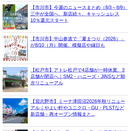
【市川市】今週のニュースまとめ（8/3～8/9）
三中が全国へ、新店続々、キャッシュレス
10％還元スタート
【市川市】中山参道で「夏まつり（2026）」
が8/10（月）開催、模擬店や縁日も
【松戸市】アトレ松戸で4店舗が一時休業、3
店舗が閉店へ｜SM2・ハニーズ・JINSなど順
次リニューアル
【習志野市】ミーナ津田沼2026年秋リニュー
アル｜やよい軒やユニクロ・GU・PLSTなど
新店舗・再オープン情報まと...