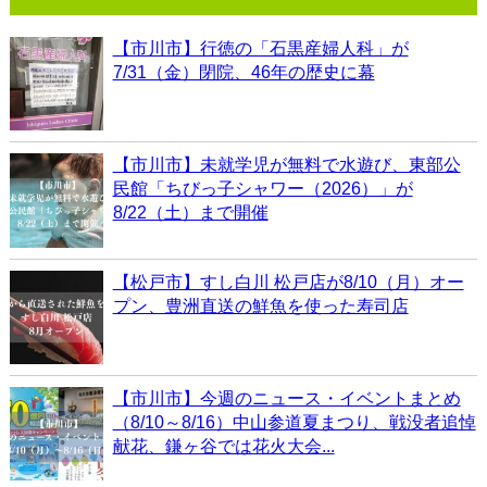
【市川市】行徳の「石黒産婦人科」が
7/31（金）閉院、46年の歴史に幕
【市川市】未就学児が無料で水遊び、東部公
民館「ちびっ子シャワー（2026）」が
8/22（土）まで開催
【松戸市】すし白川 松戸店が8/10（月）オー
プン、豊洲直送の鮮魚を使った寿司店
【市川市】今週のニュース・イベントまとめ
（8/10～8/16）中山参道夏まつり、戦没者追悼
献花、鎌ヶ谷では花火大会...