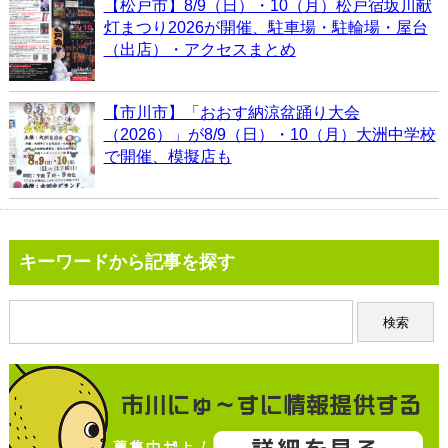
【松戸市】8/9（日）・10（月）松戸宿坂川献
灯まつり2026が開催、駐車場・駐輪場・屋台
（出店）・アクセスまとめ
【市川市】「おおす納涼盆踊り大会
（2026）」が8/9（日）・10（月）大洲中学校
で開催、模擬店も
キーワードから記事を探す