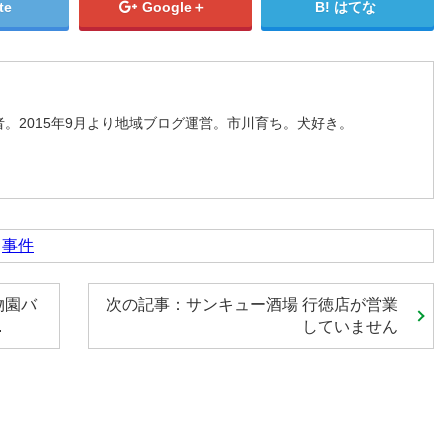
te
Google＋
はてな
。2015年9月より地域ブログ運営。市川育ち。犬好き。
,
事件
物園バ
次の記事：サンキュー酒場 行徳店が営業
.
していません