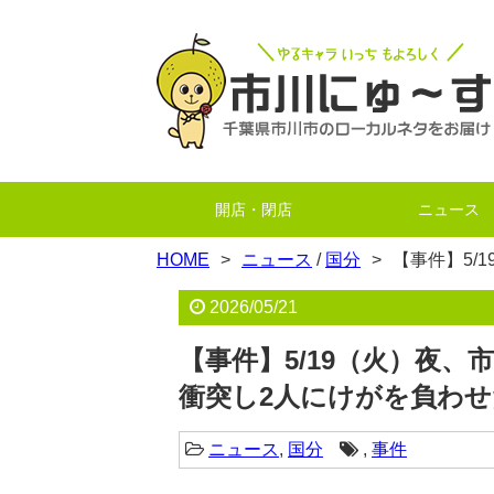
開店・閉店
ニュース
HOME
ニュース
/
国分
【事件】5/
2026/05/21
【事件】5/19（火）夜
衝突し2人にけがを負わせ
ニュース
,
国分
,
事件