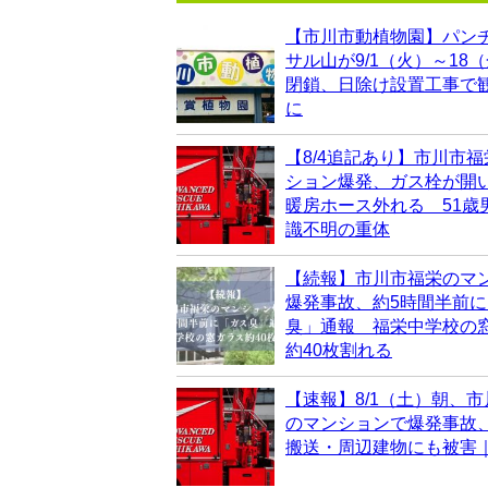
【市川市動植物園】パン
サル山が9/1（火）～18
閉鎖、日除け設置工事で
に
【8/4追記あり】市川市
ション爆発、ガス栓が開
暖房ホース外れる 51歳
識不明の重体
【続報】市川市福栄のマ
爆発事故、約5時間半前
臭」通報 福栄中学校の
約40枚割れる
【速報】8/1（土）朝、
のマンションで爆発事故
搬送・周辺建物にも被害