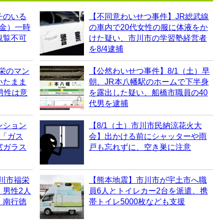
チのいる
【不同意わいせつ事件】JR総武線
（金）一時
の車内で20代女性の服に体液をか
観覧不可
けた疑い、市川市の学習塾経営者
を8/4逮捕
福栄のマン
【公然わいせつ事件】8/1（土）早
いたまま
朝、JR本八幡駅のホームで下半身
男性は意
を露出した疑い、船橋市職員の40
代男を逮捕
ンション
【8/1（土）市川市民納涼花火大
に「ガス
会】出かける前にシャッターや雨
窓ガラス
戸も忘れずに、空き巣に注意
市川市福栄
【熊本地震】市川市が宇土市へ職
、男性2人
員6人とトイレカー2台を派遣、携
｜南行徳
帯トイレ5000枚なども支援