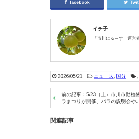
facebook
Twit
イチ子
「市川にゅ～す」運営者
2026/05/21
ニュース
,
国分
前の記事：5/23（土）市川市動植
ラまつりが開催、バラの説明会や..
関連記事