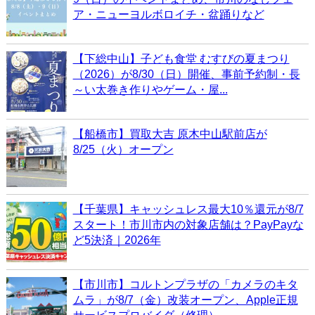
ア・ニューヨルボロイチ・盆踊りなど
【下総中山】子ども食堂 むすびの夏まつり
（2026）が8/30（日）開催、事前予約制・長
～い太巻き作りやゲーム・屋...
【船橋市】買取大吉 原木中山駅前店が
8/25（火）オープン
【千葉県】キャッシュレス最大10％還元が8/7
スタート！市川市内の対象店舗は？PayPayな
ど5決済｜2026年
【市川市】コルトンプラザの「カメラのキタ
ムラ」が8/7（金）改装オープン、Apple正規