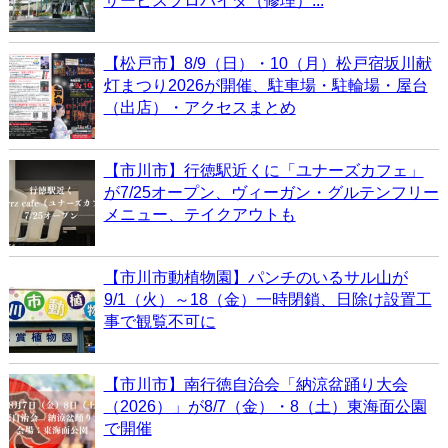
サービスプロバイダ（修理）...
【松戸市】8/9（日）・10（月）松戸宿坂川献
灯まつり2026が開催、駐車場・駐輪場・屋台
（出店）・アクセスまとめ
【市川市】行徳駅近くに「ユナーズカフェ」
が7/25オープン、ヴィーガン・グルテンフリー
メニュー、テイクアウトも
【市川市動植物園】パンチのいるサル山が
9/1（火）～18（金）一時閉鎖、日除け設置工
事で観覧不可に
【市川市】南行徳自治会「納涼盆踊り大会
（2026）」が8/7（金）・8（土）東海面公園
で開催