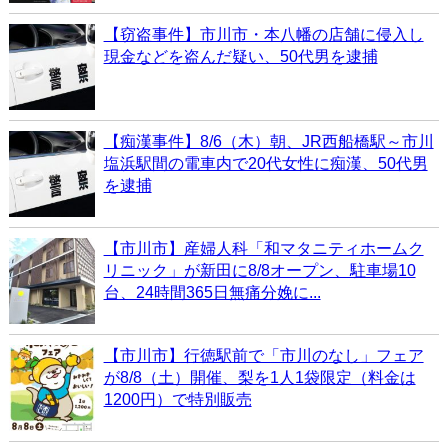
【窃盗事件】市川市・本八幡の店舗に侵入し
現金などを盗んだ疑い、50代男を逮捕
【痴漢事件】8/6（木）朝、JR西船橋駅～市川
塩浜駅間の電車内で20代女性に痴漢、50代男
を逮捕
【市川市】産婦人科「和マタニティホームク
リニック」が新田に8/8オープン、駐車場10
台、24時間365日無痛分娩に...
【市川市】行徳駅前で「市川のなし」フェア
が8/8（土）開催、梨を1人1袋限定（料金は
1200円）で特別販売