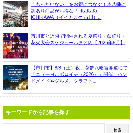
「もったいない」をお得につなぐ！本八幡に
訳あり商品がお得な「iiKaKaKu
ICHIKAWA（イイカカク 市川）...
市川市と近隣で開催される夏祭り・盆踊り・
花火大会スケジュールまとめ【2026年8月】
【市川市】8/8（土）夜、葛飾八幡宮参道にて
「ニューヨルボロイチ（2026）」開催、ハン
ドメイドやグルメ、クラフト...
キーワードから記事を探す