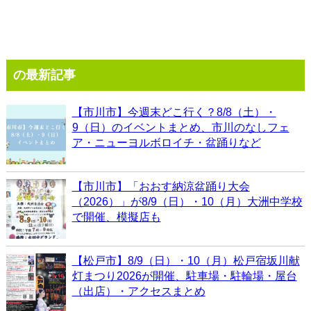
の最新記事
【市川市】今週末どこ行く？8/8（土）・
9（日）のイベントまとめ、市川のなしフェ
ア・ニューヨルボロイチ・盆踊りなど
【市川市】「おおす納涼盆踊り大会
（2026）」が8/9（日）・10（月）大洲中学校
で開催、模擬店も
【松戸市】8/9（日）・10（月）松戸宿坂川献
灯まつり2026が開催、駐車場・駐輪場・屋台
（出店）・アクセスまとめ