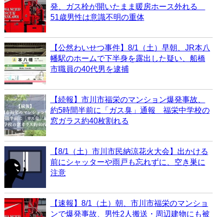
発、ガス栓が開いたまま暖房ホース外れる
51歳男性は意識不明の重体
【公然わいせつ事件】8/1（土）早朝、JR本八
幡駅のホームで下半身を露出した疑い、船橋
市職員の40代男を逮捕
【続報】市川市福栄のマンション爆発事故、
約5時間半前に「ガス臭」通報 福栄中学校の
窓ガラス約40枚割れる
【8/1（土）市川市民納涼花火大会】出かける
前にシャッターや雨戸も忘れずに、空き巣に
注意
【速報】8/1（土）朝、市川市福栄のマンショ
ンで爆発事故、男性2人搬送・周辺建物にも被