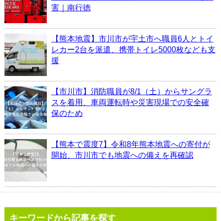
害｜南行徳
【熊本地震】市川市が宇土市へ職員6人とトイ
レカー2台を派遣、携帯トイレ5000枚なども支
援
【市川市】消防職員が8/1（土）からサングラ
スを着用、車両運転時や災害現場での安全確
保のため
【熊本で震度7】令和8年熊本地震への寄付が
開始、市川市でも地震への備えを再確認
キーワードから記事を探す