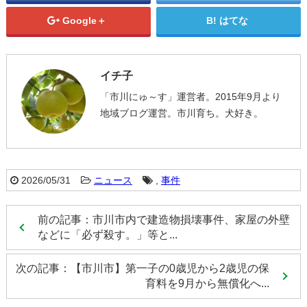
Google＋
はてな
イチ子
「市川にゅ～す」運営者。2015年9月より
地域ブログ運営。市川育ち。犬好き。
2026/05/31
ニュース
,
事件
前の記事：市川市内で建造物損壊事件、家屋の外壁
などに「必ず殺す。」等と...
次の記事：【市川市】第一子の0歳児から2歳児の保
育料を9月から無償化へ...