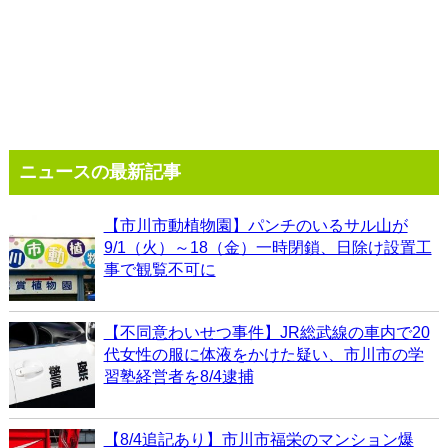
ニュースの最新記事
【市川市動植物園】パンチのいるサル山が
9/1（火）～18（金）一時閉鎖、日除け設置工
事で観覧不可に
【不同意わいせつ事件】JR総武線の車内で20
代女性の服に体液をかけた疑い、市川市の学
習塾経営者を8/4逮捕
【8/4追記あり】市川市福栄のマンション爆