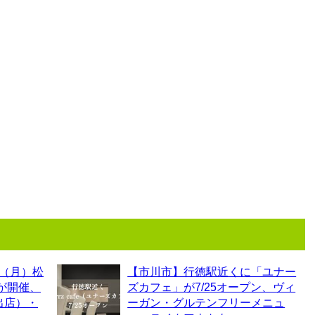
0（月）松
【市川市】行徳駅近くに「ユナー
6が開催、
ズカフェ」が7/25オープン、ヴィ
出店）・
ーガン・グルテンフリーメニュ