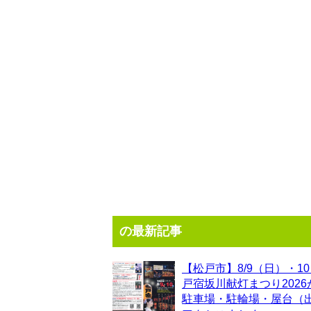
の最新記事
【松戸市】8/9（日）・1
戸宿坂川献灯まつり202
駐車場・駐輪場・屋台（