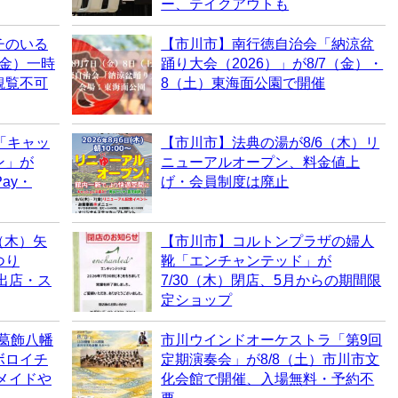
ー、テイクアウトも
チのいる
【市川市】南行徳自治会「納涼盆
（金）一時
踊り大会（2026）」が8/7（金）・
観覧不可
8（土）東海面公園で開催
「キャッ
【市川市】法典の湯が8/6（木）リ
ン」が
ニューアルオープン、料金値上
ay・
げ・会員制度は廃止
（木）矢
【市川市】コルトンプラザの婦人
つり
靴「エンチャンテッド」が
・出店・ス
7/30（木）閉店、5月からの期間限
定ショップ
、葛飾八幡
市川ウインドオーケストラ「第9回
ボロイチ
定期演奏会」が8/8（土）市川市文
ドメイドや
化会館で開催、入場無料・予約不