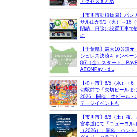
アクセスまとめ
【市川市動植物園】パン
サル山が9/1（火）～18
閉鎖、日除け設置工事で
に
【千葉県】最大10％還元
シュレス決済キャンペー
8/7（金）スタート、PayP
AEONPay・d...
【松戸市】8/5（水）・6
切駅前で「矢切ビールま
2026」開催、生ビール
テージイベントも
【市川市】8/8（土）夜
宮参道にて「ニューヨル
（2026）」開催、ハン