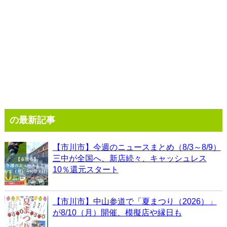
の最新記事
【市川市】今週のニュースまとめ（8/3～8/9）
三中が全国へ、新店続々、キャッシュレス
10％還元スタート
【市川市】中山参道で「夏まつり（2026）」
が8/10（月）開催、模擬店や縁日も