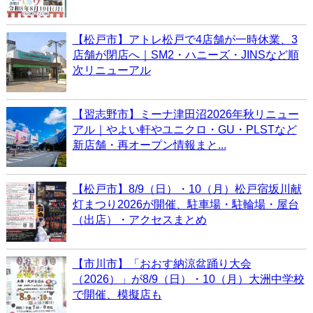
【松戸市】アトレ松戸で4店舗が一時休業、3
店舗が閉店へ｜SM2・ハニーズ・JINSなど順
次リニューアル
【習志野市】ミーナ津田沼2026年秋リニュー
アル｜やよい軒やユニクロ・GU・PLSTなど
新店舗・再オープン情報まと...
【松戸市】8/9（日）・10（月）松戸宿坂川献
灯まつり2026が開催、駐車場・駐輪場・屋台
（出店）・アクセスまとめ
【市川市】「おおす納涼盆踊り大会
（2026）」が8/9（日）・10（月）大洲中学校
で開催、模擬店も