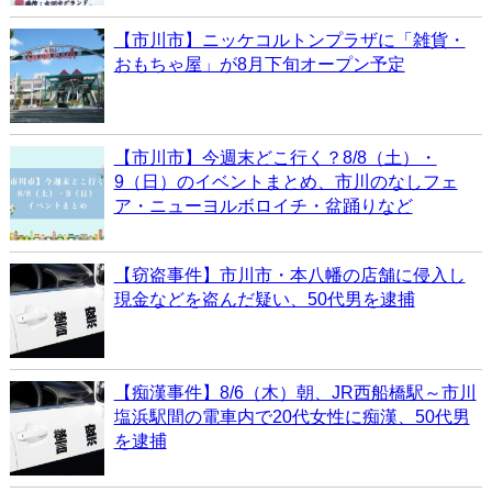
【市川市】ニッケコルトンプラザに「雑貨・
おもちゃ屋」が8月下旬オープン予定
【市川市】今週末どこ行く？8/8（土）・
9（日）のイベントまとめ、市川のなしフェ
ア・ニューヨルボロイチ・盆踊りなど
【窃盗事件】市川市・本八幡の店舗に侵入し
現金などを盗んだ疑い、50代男を逮捕
【痴漢事件】8/6（木）朝、JR西船橋駅～市川
塩浜駅間の電車内で20代女性に痴漢、50代男
を逮捕