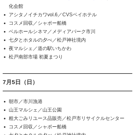
化会館
アシタノイチカワvol.6／CVSベイホテル
コスメ回収／シャポー船橋
ベルホールシネマ／メディアパーク市川
七夕とホタルの夕べ／松戸神社境内
夜マルシェ／道の駅いちかわ
松戸南部市場 初夏まつり
7月5日（日）
朝市／市川漁港
山王マルシェ／山王公園
粗大ごみリユース品販売／松戸市リサイクルセンター
コスメ回収／シャポー船橋