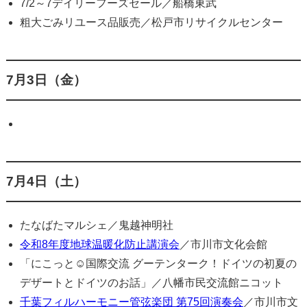
7/2～7デイリーフーズセール／船橋東武
粗大ごみリユース品販売／松戸市リサイクルセンター
7月3日（金）
7月4日（土）
たなばたマルシェ／鬼越神明社
令和8年度地球温暖化防止講演会
／市川市文化会館
「にこっと☺国際交流 グーテンターク！ドイツの初夏の
デザートとドイツのお話」／八幡市民交流館ニコット
千葉フィルハーモニー管弦楽団 第75回演奏会
／市川市文