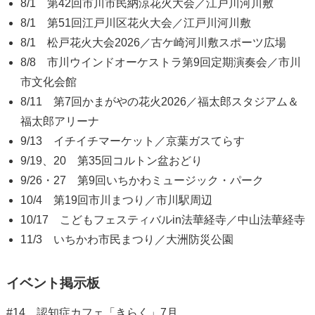
8/1 第42回市川市民納涼花火大会／江戸川河川敷
8/1 第51回江戸川区花火大会／江戸川河川敷
8/1 松戸花火大会2026／古ケ崎河川敷スポーツ広場
8/8 市川ウインドオーケストラ第9回定期演奏会／市川
市文化会館
8/11 第7回かまがやの花火2026／福太郎スタジアム＆
福太郎アリーナ
9/13 イチイチマーケット／京葉ガスてらす
9/19、20 第35回コルトン盆おどり
9/26・27 第9回いちかわミュージック・パーク
10/4 第19回市川まつり／市川駅周辺
10/17 こどもフェスティバルin法華経寺／中山法華経寺
11/3 いちかわ市民まつり／大洲防災公園
イベント掲示板
#14 認知症カフェ「きらく」7月