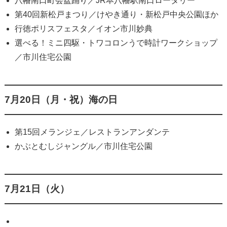
八幡南口町会盆踊り／JR本八幡駅南口ロータリー
第40回新松戸まつり／けやき通り・新松戸中央公園ほか
行徳ポリスフェスタ／イオン市川妙典
選べる！ミニ四駆・トワコロンうで時計ワークショップ
／市川住宅公園
7月20日（月・祝）海の日
第15回メランジェ／レストランアンダンテ
かぶとむしジャングル／市川住宅公園
7月21日（火）