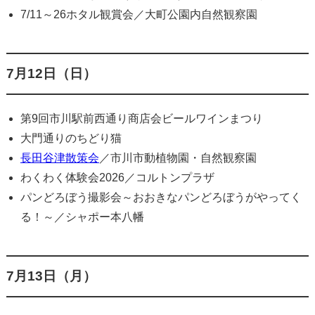
7/11～26ホタル観賞会／大町公園内自然観察園
7月12日（日）
第9回市川駅前西通り商店会ビールワインまつり
大門通りのちどり猫
長田谷津散策会
／市川市動植物園・自然観察園
わくわく体験会2026／コルトンプラザ
パンどろぼう撮影会～おおきなパンどろぼうがやってく
る！～／シャポー本八幡
7月13日（月）