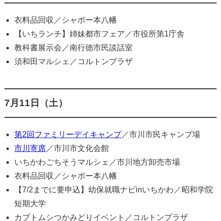
衣料品回収／シャポー本八幡
【いちランチ】姉妹都市フェア／市役所第1庁舎
教科書展示会／南行徳市民談話室
須和田マルシェ／コルトンプラザ
7月11日（土）
第2回ファミリーデイキャンプ
／市川市民キャンプ場
市川寄席
／市川市文化会館
いちかわごちそうマルシェ／市川地方卸売市場
衣料品回収／シャポー本八幡
【7/2までに要申込】幼保就職ナビinいちかわ／昭和学院
短期大学
カブトムシつかみどりイベント／コルトンプラザ