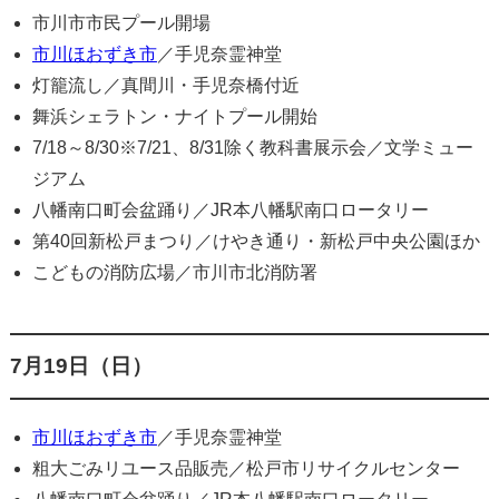
市川市市民プール開場
市川ほおずき市
／手児奈霊神堂
灯籠流し／真間川・手児奈橋付近
舞浜シェラトン・ナイトプール開始
7/18～8/30※7/21、8/31除く教科書展示会／文学ミュー
ジアム
八幡南口町会盆踊り／JR本八幡駅南口ロータリー
第40回新松戸まつり／けやき通り・新松戸中央公園ほか
こどもの消防広場／市川市北消防署
7月19日（日）
市川ほおずき市
／手児奈霊神堂
粗大ごみリユース品販売／松戸市リサイクルセンター