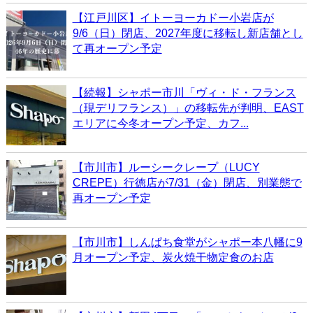
【江戸川区】イトーヨーカドー小岩店が
9/6（日）閉店、2027年度に移転し新店舗とし
て再オープン予定
【続報】シャポー市川「ヴィ・ド・フランス
（現デリフランス）」の移転先が判明、EAST
エリアに今冬オープン予定、カフ...
【市川市】ルーシークレープ（LUCY
CREPE）行徳店が7/31（金）閉店、別業態で
再オープン予定
【市川市】しんぱち食堂がシャポー本八幡に9
月オープン予定、炭火焼干物定食のお店