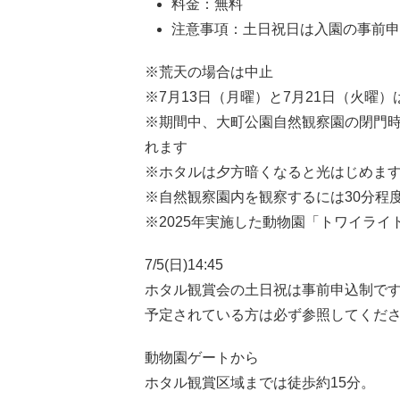
料金：無料
注意事項：土日祝日は入園の事前申
※荒天の場合は中止
※7月13日（月曜）と7月21日（火曜
※期間中、大町公園自然観察園の閉門時
れます
※ホタルは夕方暗くなると光はじめま
※自然観察園内を観察するには30分程
※2025年実施した動物園「トワイラ
7/5(日)14:45
ホタル観賞会の土日祝は事前申込制で
予定されている方は必ず参照してくだ
動物園ゲートから
ホタル観賞区域までは徒歩約15分。