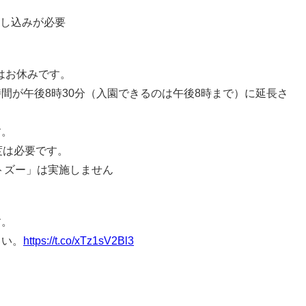
し込みが必要
）はお休みです。
間が午後8時30分（入園できるのは午後8時まで）に延長さ
す。
度は必要です。
イトズー」は実施しません
す。
さい。
https://t.co/xTz1sV2Bl3