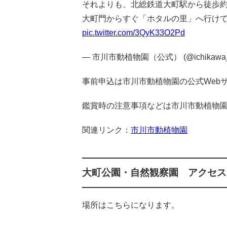
それよりも、北総鉄道大町駅から徒歩約
大町門からすぐ「ホタルの里」へ行け
pic.twitter.com/3QyK33O2Pd
— 市川市動植物園（公式） (@ichikawa_
事前申込は市川市動植物園の公式Web
鑑賞時の注意事項などは市川市動植物園
関連リンク：
市川市動植物園
大町公園・自然観察園 アクセス
場所はこちらになります。