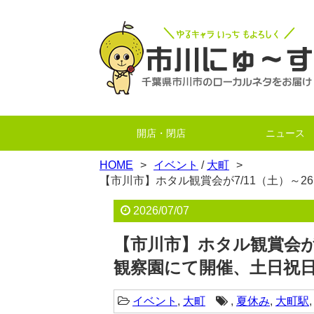
開店・閉店
ニュース
HOME
イベント
/
大町
【市川市】ホタル観賞会が7/11（土）～
2026/07/07
【市川市】ホタル観賞会が7
観察園にて開催、土日祝日
イベント
,
大町
,
夏休み
,
大町駅