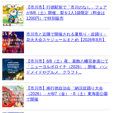
【市川市】行徳駅前で「市川のなし」フェア
が8/8（土）開催、梨を1人1袋限定（料金は
1200円）で特別販売
市川市と近隣で開催される夏祭り・盆踊り・
花火大会スケジュールまとめ【2026年8月】
【市川市】8/8（土）夜、葛飾八幡宮参道にて
「ニューヨルボロイチ（2026）」開催、ハン
ドメイドやグルメ、クラフト...
【市川市】南行徳自治会「納涼盆踊り大会
（2026）」が8/7（金）・8（土）東海面公園
で開催