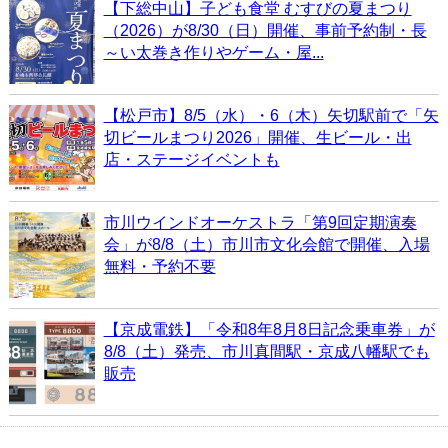
【下総中山】子ども食堂 むすびの夏まつり
（2026）が8/30（日）開催、事前予約制・長
～い太巻き作りやゲーム・屋...
【松戸市】8/5（水）・6（木）矢切駅前で「矢
切ビールまつり2026」開催、生ビール・出
店・ステージイベントも
市川ウインドオーケストラ「第9回定期演奏
会」が8/8（土）市川市文化会館で開催、入場
無料・予約不要
【京成電鉄】「令和8年8月8日記念乗車券」が
8/8（土）発売、市川真間駅・京成八幡駅でも
販売