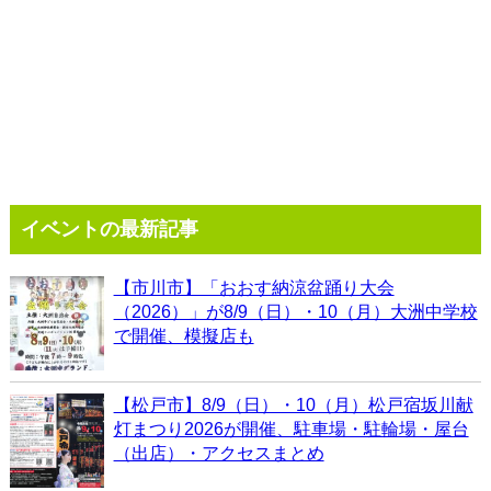
イベントの最新記事
【市川市】「おおす納涼盆踊り大会
（2026）」が8/9（日）・10（月）大洲中学校
で開催、模擬店も
【松戸市】8/9（日）・10（月）松戸宿坂川献
灯まつり2026が開催、駐車場・駐輪場・屋台
（出店）・アクセスまとめ