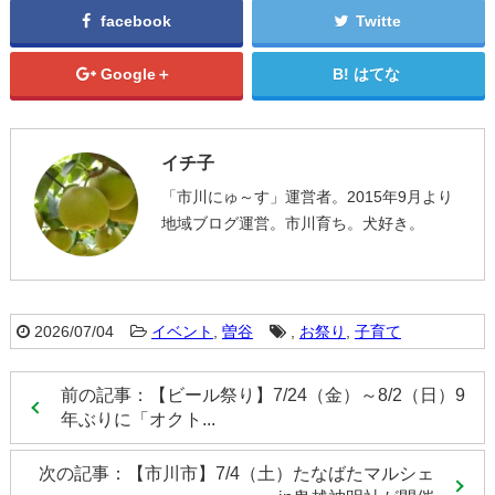
facebook
Twitte
Google＋
はてな
イチ子
「市川にゅ～す」運営者。2015年9月より
地域ブログ運営。市川育ち。犬好き。
2026/07/04
イベント
,
曽谷
,
お祭り
,
子育て
前の記事：【ビール祭り】7/24（金）～8/2（日）9
年ぶりに「オクト...
次の記事：【市川市】7/4（土）たなばたマルシェ