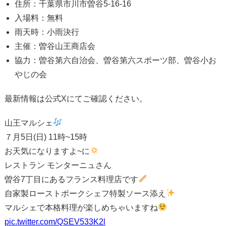
住所：千葉県市川市曽谷5-16-16
入場料：無料
雨天時：小雨決行
主催：曽谷山王商店会
協力：曽谷第六自治会、曽谷第六スポーツ部、曽谷小お
やじの会
最新情報は公式Xにてご確認ください。
山王マルシェ
７月5日(日) 11時~15時
お天気になりますよ~に
レストラン モンターニュさん
曽谷7丁目にあるフランス料理店です
自家製ローストポークシェフ特製ソース添え
マルシェで本格料理が楽しめちゃいますね
pic.twitter.com/QSEV533K2l