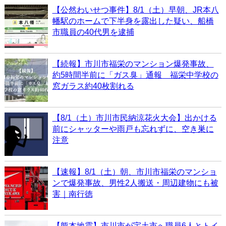
【公然わいせつ事件】8/1（土）早朝、JR本八
幡駅のホームで下半身を露出した疑い、船橋
市職員の40代男を逮捕
【続報】市川市福栄のマンション爆発事故、
約5時間半前に「ガス臭」通報 福栄中学校の
窓ガラス約40枚割れる
【8/1（土）市川市民納涼花火大会】出かける
前にシャッターや雨戸も忘れずに、空き巣に
注意
【速報】8/1（土）朝、市川市福栄のマンショ
ンで爆発事故、男性2人搬送・周辺建物にも被
害｜南行徳
【熊本地震】市川市が宇土市へ職員6人とトイ