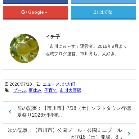
Google＋
はてな
イチ子
「市川にゅ～す」運営者。2015年9月より
地域ブログ運営。市川育ち。犬好き。
2026/07/18
ニュース
,
北方町
,
プール
,
夏休み
,
子育て
,
市川大野駅
前の記事：【市川市】7/18（土）ソフトタウン行徳
夏祭り2026が開催...
次の記事：【市川市】公園プール・公園ミニプール
が7/18（土）開場、8...