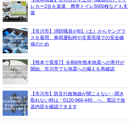
レカー2台を派遣、携帯トイレ5000枚なども支
援
【市川市】消防職員が8/1（土）からサングラ
スを着用、車両運転時や災害現場での安全確
保のため
【熊本で震度7】令和8年熊本地震への寄付が
開始、市川市でも地震への備えを再確認
【市川市】防災行政無線が聞こえない・聞き
取れない時は「0120-966-440」へ、電話で放
送内容を確認できます