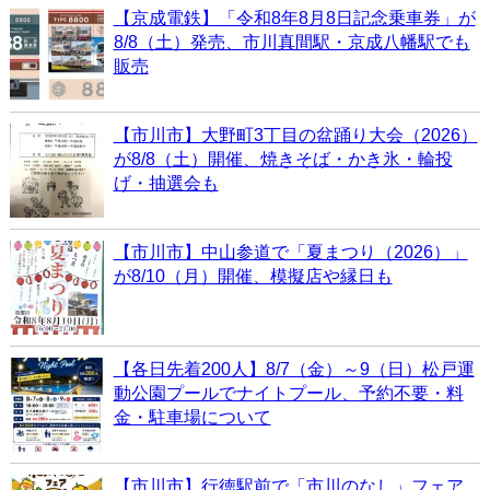
【京成電鉄】「令和8年8月8日記念乗車券」が
8/8（土）発売、市川真間駅・京成八幡駅でも
販売
【市川市】大野町3丁目の盆踊り大会（2026）
が8/8（土）開催、焼きそば・かき氷・輪投
げ・抽選会も
【市川市】中山参道で「夏まつり（2026）」
が8/10（月）開催、模擬店や縁日も
【各日先着200人】8/7（金）～9（日）松戸運
動公園プールでナイトプール、予約不要・料
金・駐車場について
【市川市】行徳駅前で「市川のなし」フェア