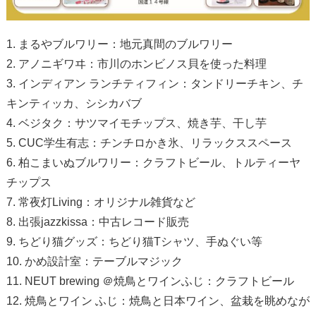
1. まるやブルワリー：地元真間のブルワリー
2. アノニギワヰ：市川のホンビノス貝を使った料理
3. インディアン ランチティフィン：タンドリーチキン、チ
キンティッカ、シシカバブ
4. ベジタク：サツマイモチップス、焼き芋、干し芋
5. CUC学生有志：チンチロかき氷、リラックススペース
6. 柏こまいぬブルワリー：クラフトビール、トルティーヤ
チップス
7. 常夜灯Living：オリジナル雑貨など
8. 出張jazzkissa：中古レコード販売
9. ちどり猫グッズ：ちどり猫Tシャツ、手ぬぐい等
10. かめ設計室：テーブルマジック
11. NEUT brewing ＠焼鳥とワインふじ：クラフトビール
12. 焼鳥とワイン ふじ：焼鳥と日本ワイン、盆栽を眺めなが