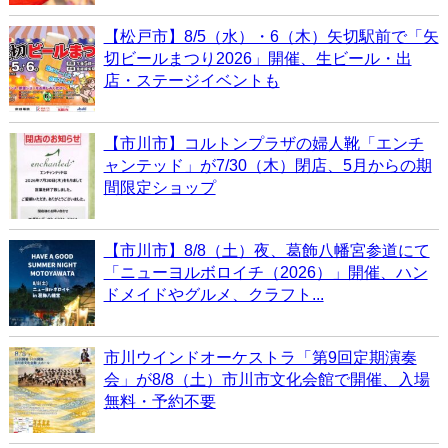
【松戸市】8/5（水）・6（木）矢切駅前で「矢
切ビールまつり2026」開催、生ビール・出
店・ステージイベントも
【市川市】コルトンプラザの婦人靴「エンチ
ャンテッド」が7/30（木）閉店、5月からの期
間限定ショップ
【市川市】8/8（土）夜、葛飾八幡宮参道にて
「ニューヨルボロイチ（2026）」開催、ハン
ドメイドやグルメ、クラフト...
市川ウインドオーケストラ「第9回定期演奏
会」が8/8（土）市川市文化会館で開催、入場
無料・予約不要