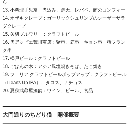
ら
13. 小料理手児奈：煮込み、鶏天、レバペ、鮪のコンフィー
14. オザキクレープ：ガーリックシュリンプのシーザーサラ
ダクレープ
15. 矢切ブルワリー：クラフトビール
16. 房野ジビエ荒川商店：猪串、鹿串、キョン串、猪フラン
ク串
17. 松戸ビール：クラフトビール
18. ごはんの木：アジア風塩焼きそば、たこ焼き
19. フェリア クラフトビールポップアップ：クラフトビール
（Hearts Up IPA）、タコス、ナチョス
20. 夏秋武蔵屋酒舗：ワイン、ビール、食品
大門通りのちどり猫 開催概要