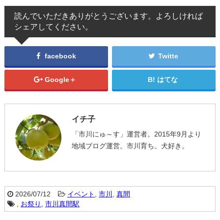
読んでいただきありがとうございます。よろしければ
シェアしてください。
facebook
Twitte
Google＋
はてな
イチ子
「市川にゅ～す」運営者。2015年9月より
地域ブログ運営。市川育ち。犬好き。
2026/07/12
イベント
,
市川
,
真間
,
お祭り
,
市川真間駅