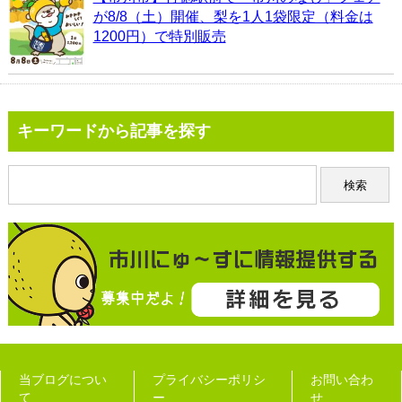
が8/8（土）開催、梨を1人1袋限定（料金は
1200円）で特別販売
キーワードから記事を探す
当ブログについ
プライバシーポリシ
お問い合わ
て
ー
せ