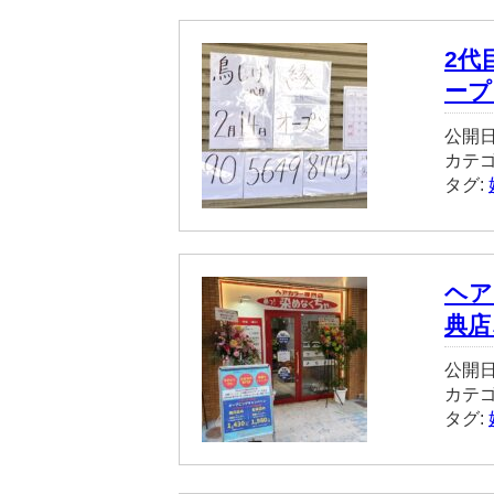
2代
ープ
公開日
カテ
タグ:
ヘア
典店
公開日
カテ
タグ: