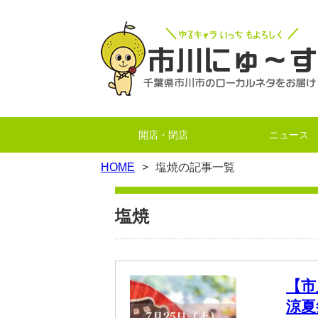
開店・閉店
ニュース
HOME
塩焼の記事一覧
塩焼
【市
涼夏