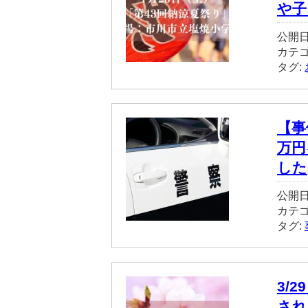
や子
公開日
カテ
タグ:
【事
万円
した
公開日
カテ
タグ:
3/
され