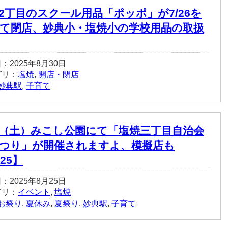
2丁目のスクール用品「ポッポ」が7/26を
て閉店、妙典小・塩焼小の学校用品の取扱
：2025年8月30日
ゴリ：
塩焼
,
開店・閉店
妙典駅
,
子育て
30（土）みこし公園にて「塩焼三丁目自治会
つり」が開催されますよ、模擬店も
25】
：2025年8月25日
ゴリ：
イベント
,
塩焼
お祭り
,
夏休み
,
夏祭り
,
妙典駅
,
子育て