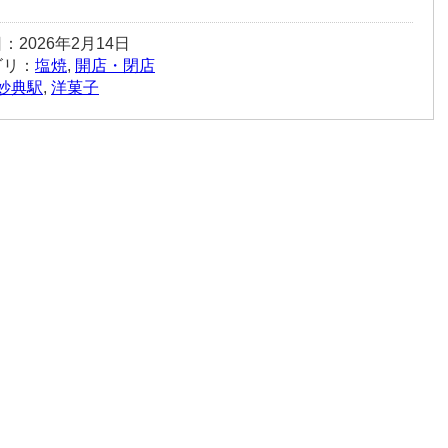
：2026年2月14日
ゴリ：
塩焼
,
開店・閉店
妙典駅
,
洋菓子