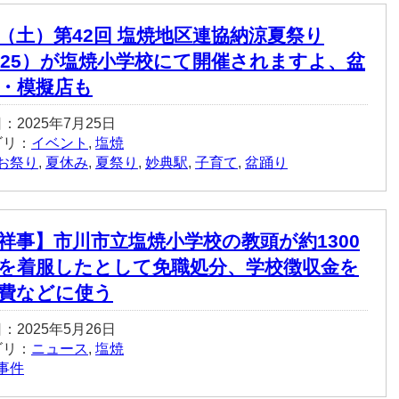
26（土）第42回 塩焼地区連協納涼夏祭り
025）が塩焼小学校にて開催されますよ、盆
・模擬店も
：2025年7月25日
ゴリ：
イベント
,
塩焼
お祭り
,
夏休み
,
夏祭り
,
妙典駅
,
子育て
,
盆踊り
祥事】市川市立塩焼小学校の教頭が約1300
を着服したとして免職処分、学校徴収金を
費などに使う
：2025年5月26日
ゴリ：
ニュース
,
塩焼
事件