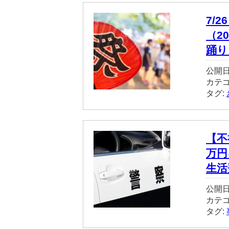
7/
（2
踊り
公開日
カテ
タグ:
【不
万円
生活
公開日
カテ
タグ: