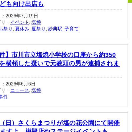
ども向け出店も
：2026年7月19日
ゴリ：
イベント
,
塩焼
お祭り
,
夏休み
,
夏祭り
,
妙典駅
,
子育て
件】市川市立塩焼小学校の口座から約350
を横領した疑いで元教頭の男が逮捕されま
：2026年6月6日
ゴリ：
ニュース
,
塩焼
事件
29（日）さくらまつりが塩の花公園にて開催
ますよ、模擬店やステージイベントも