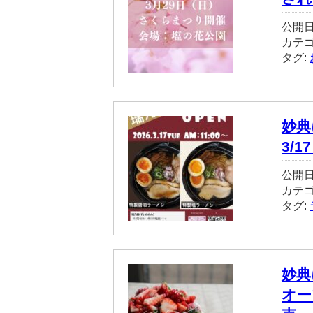
公開日
カテ
タグ:
妙典
3/
公開日
カテ
タグ:
妙典
オー