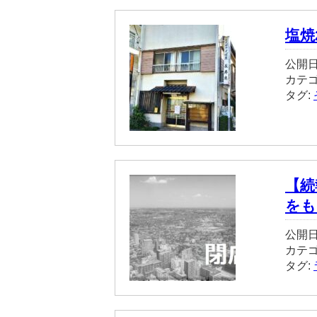
塩焼
公開日
カテ
タグ:
【続
をも
公開日
カテ
タグ: