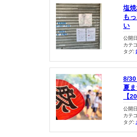
塩焼
もっ
い
公開日
カテ
タグ:
8/
夏ま
【20
公開日
カテ
タグ: