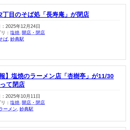
2丁目のそば処「長寿庵」が閉店
：2025年12月24日
ゴリ：
塩焼
,
開店・閉店
そば
,
妙典駅
報】塩焼のラーメン店「杏樹亭」が11/30
って閉店
：2025年10月11日
ゴリ：
塩焼
,
開店・閉店
ラーメン
,
妙典駅