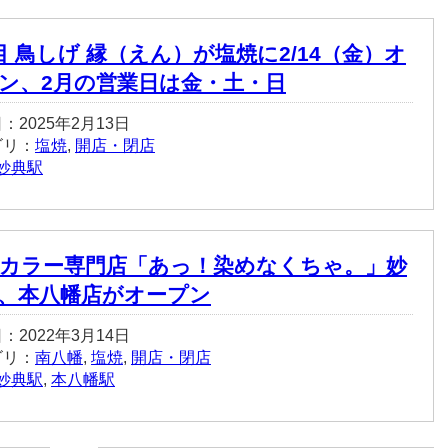
目 鳥しげ 縁（えん）が塩焼に2/14（金）オ
ン、2月の営業日は金・土・日
：2025年2月13日
ゴリ：
塩焼
,
開店・閉店
妙典駅
カラー専門店「あっ！染めなくちゃ。」妙
、本八幡店がオープン
：2022年3月14日
ゴリ：
南八幡
,
塩焼
,
開店・閉店
妙典駅
,
本八幡駅