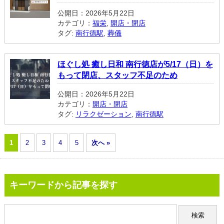
公開日：2026年5月22日
カテゴリ：
福栄
,
開店・閉店
タグ:
南行徳駅
,
葬儀
ほぐし処 癒し日和 南行徳店が5/17（日）を
もって閉店、スタッフ不足のため
公開日：2026年5月22日
カテゴリ：
開店・閉店
タグ:
リラクゼーション
,
南行徳駅
1
2
3
4
5
次へ »
キーワードから記事を探す