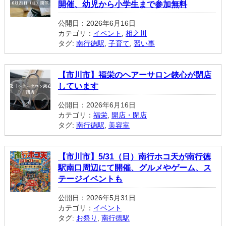
開催、幼児から小学生まで参加無料
公開日：2026年6月16日
カテゴリ：
イベント
,
相之川
タグ:
南行徳駅
,
子育て
,
習い事
【市川市】福栄のヘアーサロン鋏心が閉店
しています
公開日：2026年6月16日
カテゴリ：
福栄
,
開店・閉店
タグ:
南行徳駅
,
美容室
【市川市】5/31（日）南行ホコ天が南行徳
駅南口周辺にて開催、グルメやゲーム、ス
テージイベントも
公開日：2026年5月31日
カテゴリ：
イベント
タグ:
お祭り
,
南行徳駅