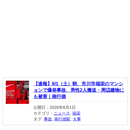
【速報】8/1（土）朝、市川市福栄のマンシ
ョンで爆発事故、男性2人搬送・周辺建物に
も被害｜南行徳
公開日：2026年8月1日
カテゴリ：
ニュース
,
福栄
タグ:
事故
,
南行徳駅
,
火事