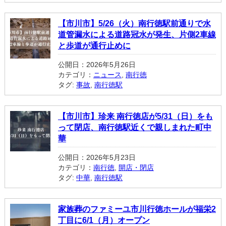
【市川市】5/26（火）南行徳駅前通りで水
道管漏水による道路冠水が発生、片側2車線
と歩道が通行止めに
公開日：2026年5月26日
カテゴリ：
ニュース
,
南行徳
タグ:
事故
,
南行徳駅
【市川市】珍来 南行徳店が5/31（日）をも
って閉店、南行徳駅近くで親しまれた町中
華
公開日：2026年5月23日
カテゴリ：
南行徳
,
開店・閉店
タグ:
中華
,
南行徳駅
家族葬のファミーユ市川行徳ホールが福栄2
丁目に6/1（月）オープン