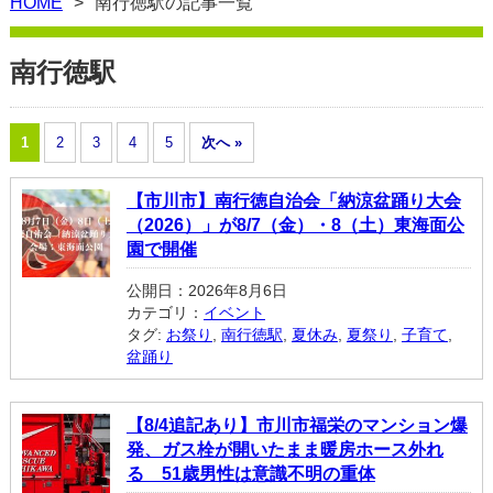
HOME
南行徳駅の記事一覧
南行徳駅
1
2
3
4
5
次へ »
【市川市】南行徳自治会「納涼盆踊り大会
（2026）」が8/7（金）・8（土）東海面公
園で開催
公開日：2026年8月6日
カテゴリ：
イベント
タグ:
お祭り
,
南行徳駅
,
夏休み
,
夏祭り
,
子育て
,
盆踊り
【8/4追記あり】市川市福栄のマンション爆
発、ガス栓が開いたまま暖房ホース外れ
る 51歳男性は意識不明の重体