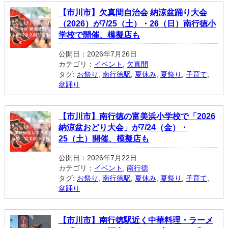
【市川市】欠真間自治会 納涼盆踊り大会
（2026）が7/25（土）・26（日）南行徳小
学校で開催、模擬店も
公開日：2026年7月26日
カテゴリ：
イベント
,
欠真間
タグ:
お祭り
,
南行徳駅
,
夏休み
,
夏祭り
,
子育て
,
盆踊り
【市川市】南行徳の富美浜小学校で「2026
納涼盆おどり大会」が7/24（金）・
25（土）開催、模擬店も
公開日：2026年7月22日
カテゴリ：
イベント
,
南行徳
タグ:
お祭り
,
南行徳駅
,
夏休み
,
夏祭り
,
子育て
,
盆踊り
【市川市】南行徳駅近く中華料理・ラーメ