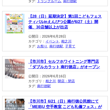
タグ:
トランクルーム
,
南行徳駅
【28（日）延期決定】第1回こどもフェス
ティバルinえんぴつ公園が6/27（土）開
催、30店舗以上が出店
公開日：2026年6月28日
カテゴリ：
イベント
,
相之川
タグ:
お祭り
,
南行徳駅
,
子育て
【市川市】セルフホワイトニング専門店
「ダブルカラット 南行徳店」がオープン
公開日：2026年6月16日
カテゴリ：
相之川
,
開店・閉店
タグ:
南行徳駅
【市川市】6/21（日）南行徳公民館にて
「MEIBU 空手教室 こども礼儀フェス」が