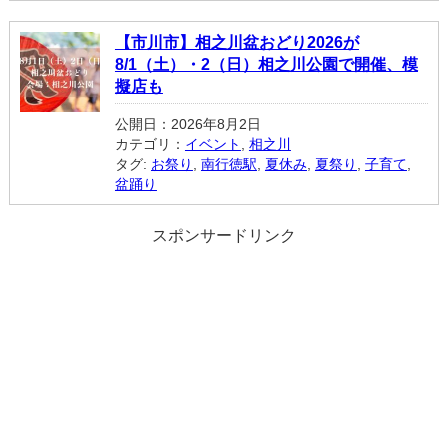
【市川市】相之川盆おどり2026が
8/1（土）・2（日）相之川公園で開催、模
擬店も
公開日：2026年8月2日
カテゴリ：
イベント
,
相之川
タグ:
お祭り
,
南行徳駅
,
夏休み
,
夏祭り
,
子育て
,
盆踊り
スポンサードリンク