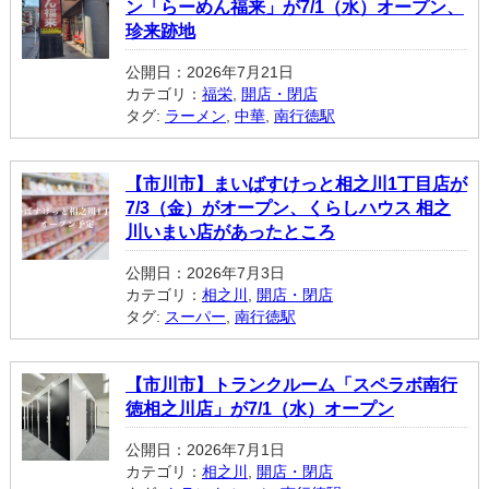
ン「らーめん福来」が7/1（水）オープン、
珍来跡地
公開日：2026年7月21日
カテゴリ：
福栄
,
開店・閉店
タグ:
ラーメン
,
中華
,
南行徳駅
【市川市】まいばすけっと相之川1丁目店が
7/3（金）がオープン、くらしハウス 相之
川いまい店があったところ
公開日：2026年7月3日
カテゴリ：
相之川
,
開店・閉店
タグ:
スーパー
,
南行徳駅
【市川市】トランクルーム「スペラボ南行
徳相之川店」が7/1（水）オープン
公開日：2026年7月1日
カテゴリ：
相之川
,
開店・閉店