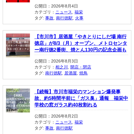
公開日：2026年8月4日
カテゴリ：
ニュース
,
福栄
タグ:
事故
,
南行徳駅
,
火事
【市川市】居酒屋「やきとりにしだ場 南行
徳店」が8/3（月）オープン、メトロセンタ
ー南行徳2番街、焼とん130円の記念企画も
公開日：2026年8月3日
カテゴリ：
相之川
,
開店・閉店
タグ:
南行徳駅
,
居酒屋
,
焼鳥
【続報】市川市福栄のマンション爆発事
故、約5時間半前に「ガス臭」通報 福栄中
学校の窓ガラス約40枚割れる
公開日：2026年8月2日
カテゴリ：
ニュース
,
福栄
タグ:
事故
,
南行徳駅