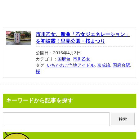
市川乙女、新曲「乙女ジェネレーション」
を初披露！里見公園・桜まつり
公開日：2016年4月3日
カテゴリ：
国府台
,
市川乙女
タグ:
いちかわご当地アイドル
,
京成線
,
国府台駅
,
桜
キーワードから記事を探す