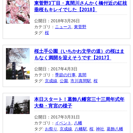
東菅野3丁目・真間川さんかく橋付近の紅枝
垂桜もキレイでした【2018】
公開日：2018年3月26日
カテゴリ：
ニュース
,
東菅野
タグ:
桜
桜土手公園（いちかわ文学の道）の桜はま
もなく満開を迎えそうです【2017】
公開日：2017年4月3日
カテゴリ：
季節の行事
,
真間
タグ:
京成線
,
公園
,
市川真間駅
,
桜
本日スタート！葛飾八幡宮三十三周年式年
大祭・宵宮の様子
公開日：2017年3月31日
カテゴリ：
イベント
,
八幡
タグ:
お祭り
,
京成線
,
八幡駅
,
桜
,
神社
,
葛飾八幡