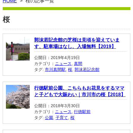
HOME
桜の記事一覧
桜
郭沫若記念館の芝桜は見頃を迎えていま
す、駐車場はなし、入場無料【2019】
公開日：2019年4月19日
カテゴリ：
ニュース
,
真間
タグ:
市川真間駅
,
桜
,
郭沫若記念館
行徳駅前公園、こちらもお花見をするママ
と子どもで大賑わい｜市川市の桜【2018】
公開日：2018年3月30日
カテゴリ：
ニュース
,
行徳駅前
タグ:
公園
,
子育て
,
桜