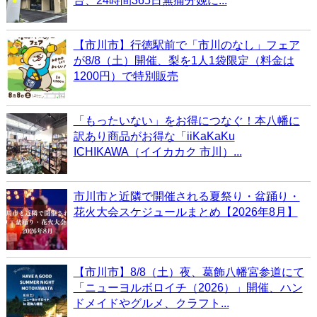
台、24時間365日無痛分娩に...
【市川市】行徳駅前で「市川のなし」フェア
が8/8（土）開催、梨を1人1袋限定（料金は
1200円）で特別販売
「もったいない」をお得につなぐ！本八幡に
訳あり商品がお得な「iiKaKaKu
ICHIKAWA（イイカカク 市川）...
市川市と近隣で開催される夏祭り・盆踊り・
花火大会スケジュールまとめ【2026年8月】
【市川市】8/8（土）夜、葛飾八幡宮参道にて
「ニューヨルボロイチ（2026）」開催、ハン
ドメイドやグルメ、クラフト...