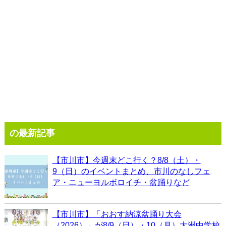
の最新記事
【市川市】今週末どこ行く？8/8（土）・
9（日）のイベントまとめ、市川のなしフェ
ア・ニューヨルボロイチ・盆踊りなど
【市川市】「おおす納涼盆踊り大会
（2026）」が8/9（日）・10（月）大洲中学校