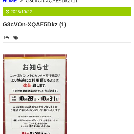
HOME
G3cVOn-XQAE5Dkz (1)
2025/10/22
G3cVOn-XQAE5Dkz (1)