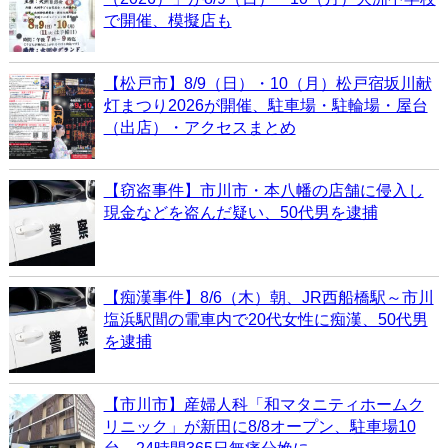
で開催、模擬店も
【松戸市】8/9（日）・10（月）松戸宿坂川献
灯まつり2026が開催、駐車場・駐輪場・屋台
（出店）・アクセスまとめ
【窃盗事件】市川市・本八幡の店舗に侵入し
現金などを盗んだ疑い、50代男を逮捕
【痴漢事件】8/6（木）朝、JR西船橋駅～市川
塩浜駅間の電車内で20代女性に痴漢、50代男
を逮捕
【市川市】産婦人科「和マタニティホームク
リニック」が新田に8/8オープン、駐車場10