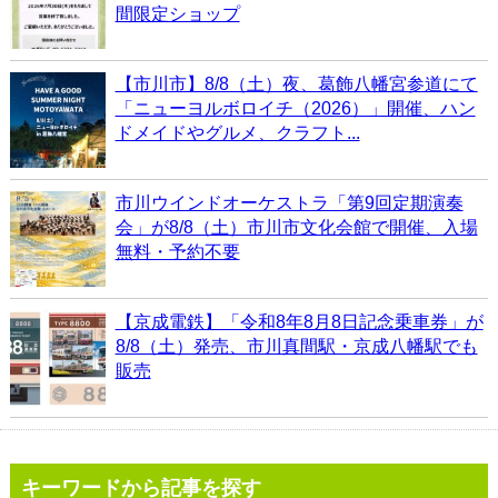
間限定ショップ
【市川市】8/8（土）夜、葛飾八幡宮参道にて
「ニューヨルボロイチ（2026）」開催、ハン
ドメイドやグルメ、クラフト...
市川ウインドオーケストラ「第9回定期演奏
会」が8/8（土）市川市文化会館で開催、入場
無料・予約不要
【京成電鉄】「令和8年8月8日記念乗車券」が
8/8（土）発売、市川真間駅・京成八幡駅でも
販売
キーワードから記事を探す