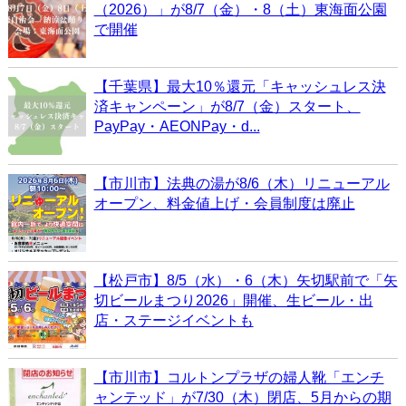
（2026）」が8/7（金）・8（土）東海面公園
で開催
【千葉県】最大10％還元「キャッシュレス決
済キャンペーン」が8/7（金）スタート、
PayPay・AEONPay・d...
【市川市】法典の湯が8/6（木）リニューアル
オープン、料金値上げ・会員制度は廃止
【松戸市】8/5（水）・6（木）矢切駅前で「矢
切ビールまつり2026」開催、生ビール・出
店・ステージイベントも
【市川市】コルトンプラザの婦人靴「エンチ
ャンテッド」が7/30（木）閉店、5月からの期