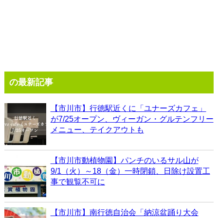
の最新記事
【市川市】行徳駅近くに「ユナーズカフェ」
が7/25オープン、ヴィーガン・グルテンフリー
メニュー、テイクアウトも
【市川市動植物園】パンチのいるサル山が
9/1（火）～18（金）一時閉鎖、日除け設置工
事で観覧不可に
【市川市】南行徳自治会「納涼盆踊り大会