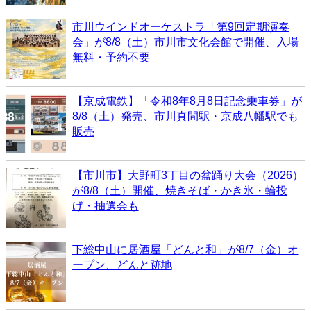
市川ウインドオーケストラ「第9回定期演奏
会」が8/8（土）市川市文化会館で開催、入場
無料・予約不要
【京成電鉄】「令和8年8月8日記念乗車券」が
8/8（土）発売、市川真間駅・京成八幡駅でも
販売
【市川市】大野町3丁目の盆踊り大会（2026）
が8/8（土）開催、焼きそば・かき氷・輪投
げ・抽選会も
下総中山に居酒屋「どんと和」が8/7（金）オ
ープン、どんと跡地