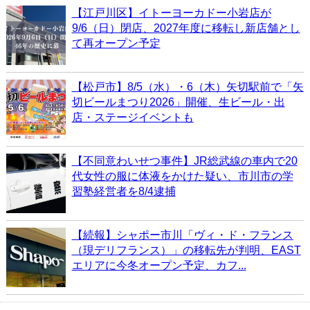
【江戸川区】イトーヨーカドー小岩店が
9/6（日）閉店、2027年度に移転し新店舗とし
て再オープン予定
【松戸市】8/5（水）・6（木）矢切駅前で「矢
切ビールまつり2026」開催、生ビール・出
店・ステージイベントも
【不同意わいせつ事件】JR総武線の車内で20
代女性の服に体液をかけた疑い、市川市の学
習塾経営者を8/4逮捕
【続報】シャポー市川「ヴィ・ド・フランス
（現デリフランス）」の移転先が判明、EAST
エリアに今冬オープン予定、カフ...