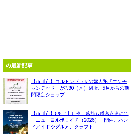
の最新記事
【市川市】コルトンプラザの婦人靴「エンチ
ャンテッド」が7/30（木）閉店、5月からの期
間限定ショップ
【市川市】8/8（土）夜、葛飾八幡宮参道にて
「ニューヨルボロイチ（2026）」開催、ハン
ドメイドやグルメ、クラフト...