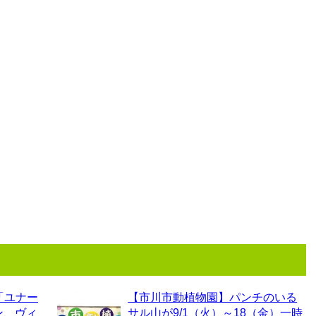
「ユナー
【市川市動植物園】パンチのいる
ン、ヴィ
サル山が9/1（火）～18（金）一時