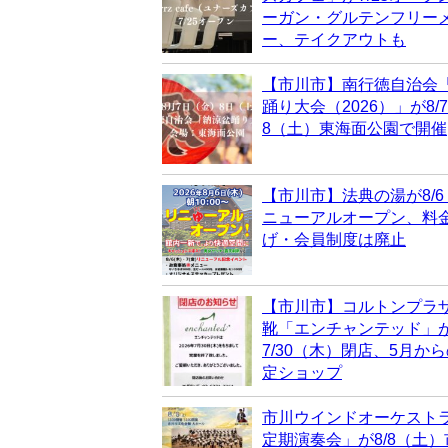
ーガン・グルテンフリー
ー、テイクアウトも
【市川市】南行徳自治会
踊り大会（2026）」が8/
8（土）東海面公園で開催
【市川市】法典の湯が8/
ニューアルオープン、料
げ・会員制度は廃止
【市川市】コルトンプラ
靴「エンチャンテッド」
7/30（木）閉店、5月か
定ショップ
市川ウインドオーケスト
定期演奏会」が8/8（土