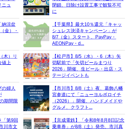
メニュ
閉鎖、日除け設置工事で観覧不可
に
「納涼盆
【千葉県】最大10％還元「キャッ
7（金）・
シュレス決済キャンペーン」が
8/7（金）スタート、PayPay・
AEONPay・d...
6（木）リ
【松戸市】8/5（水）・6（木）矢
金値上
切駅前で「矢切ビールまつり
2026」開催、生ビール・出店・ス
テージイベントも
ザの婦人
【市川市】8/8（土）夜、葛飾八幡
が
宮参道にて「ニューヨルボロイチ
らの期間限
（2026）」開催、ハンドメイドや
グルメ、クラフト...
ラ「第9回
【京成電鉄】「令和8年8月8日記念
）市川市文
乗車券」が8/8（土）発売、市川真