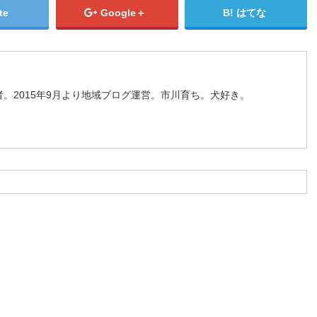
te
Google＋
はてな
。2015年9月より地域ブログ運営。市川育ち。犬好き。