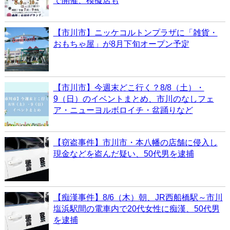
で開催、模擬店も
【市川市】ニッケコルトンプラザに「雑貨・
おもちゃ屋」が8月下旬オープン予定
【市川市】今週末どこ行く？8/8（土）・
9（日）のイベントまとめ、市川のなしフェ
ア・ニューヨルボロイチ・盆踊りなど
【窃盗事件】市川市・本八幡の店舗に侵入し
現金などを盗んだ疑い、50代男を逮捕
【痴漢事件】8/6（木）朝、JR西船橋駅～市川
塩浜駅間の電車内で20代女性に痴漢、50代男
を逮捕