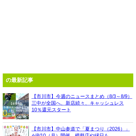
の最新記事
【市川市】今週のニュースまとめ（8/3～8/9）
三中が全国へ、新店続々、キャッシュレス
10％還元スタート
【市川市】中山参道で「夏まつり（2026）」
が8/10（月）開催、模擬店や縁日も