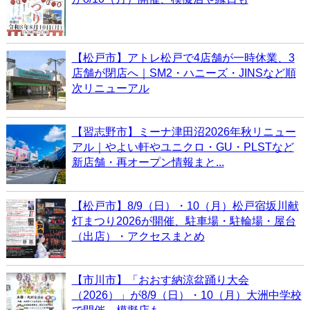
【松戸市】アトレ松戸で4店舗が一時休業、3
店舗が閉店へ｜SM2・ハニーズ・JINSなど順
次リニューアル
【習志野市】ミーナ津田沼2026年秋リニュー
アル｜やよい軒やユニクロ・GU・PLSTなど
新店舗・再オープン情報まと...
【松戸市】8/9（日）・10（月）松戸宿坂川献
灯まつり2026が開催、駐車場・駐輪場・屋台
（出店）・アクセスまとめ
【市川市】「おおす納涼盆踊り大会
（2026）」が8/9（日）・10（月）大洲中学校