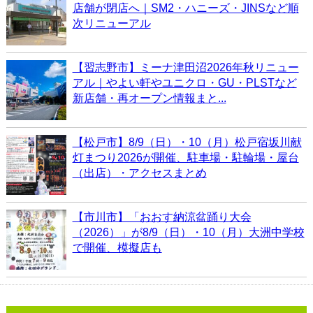
店舗が閉店へ｜SM2・ハニーズ・JINSなど順
次リニューアル
【習志野市】ミーナ津田沼2026年秋リニュー
アル｜やよい軒やユニクロ・GU・PLSTなど
新店舗・再オープン情報まと...
【松戸市】8/9（日）・10（月）松戸宿坂川献
灯まつり2026が開催、駐車場・駐輪場・屋台
（出店）・アクセスまとめ
【市川市】「おおす納涼盆踊り大会
（2026）」が8/9（日）・10（月）大洲中学校
で開催、模擬店も