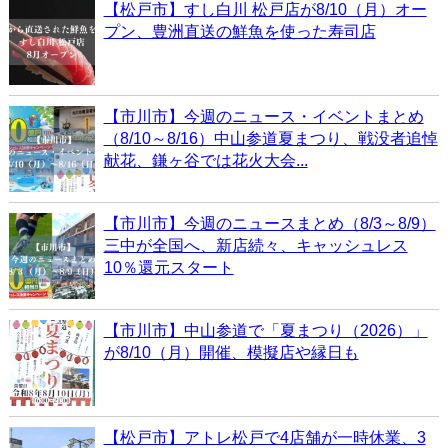
【松戸市】すし白川 松戸店が8/10（月）オー
プン、豊洲直送の鮮魚を使った寿司店
【市川市】今週のニュース・イベントまとめ
（8/10～8/16）中山参道夏まつり、戦没者追悼
献花、鎌ヶ谷では花火大会...
【市川市】今週のニュースまとめ（8/3～8/9）
三中が全国へ、新店続々、キャッシュレス
10％還元スタート
【市川市】中山参道で「夏まつり（2026）」
が8/10（月）開催、模擬店や縁日も
【松戸市】アトレ松戸で4店舗が一時休業、3