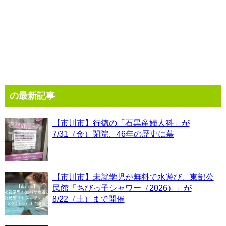
の最新記事
【市川市】行徳の「石黒産婦人科」が
7/31（金）閉院、46年の歴史に幕
【市川市】未就学児が無料で水遊び、東部公
民館「ちびっ子シャワー（2026）」が
8/22（土）まで開催