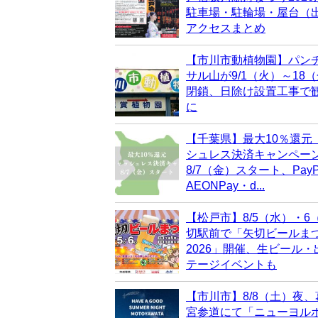
駐車場・駐輪場・屋台（
アクセスまとめ
【市川市動植物園】パン
サル山が9/1（火）～18
閉鎖、日除け設置工事で
に
【千葉県】最大10％還元
シュレス決済キャンペー
8/7（金）スタート、PayP
AEONPay・d...
【松戸市】8/5（水）・6
切駅前で「矢切ビールま
2026」開催、生ビール
テージイベントも
【市川市】8/8（土）夜
宮参道にて「ニューヨル