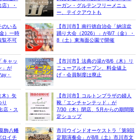
出店）・
ーガン・グルテンフリーメニュ
ー、テイクアウトも
チのいる
【市川市】南行徳自治会「納涼盆
（金）一時
踊り大会（2026）」が8/7（金）・
観覧不可
8（土）東海面公園で開催
「キャッ
【市川市】法典の湯が8/6（木）リ
ン」が
ニューアルオープン、料金値上
ay・
げ・会員制度は廃止
（木）矢
【市川市】コルトンプラザの婦人
つり
靴「エンチャンテッド」が
・出店・ス
7/30（木）閉店、5月からの期間限
定ショップ
、葛飾八幡
市川ウインドオーケストラ「第9回
ボロイチ
定期演奏会」が8/8（土）市川市文