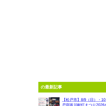
の最新記事
【松戸市】8/9（日）・1
戸宿坂川献灯まつり202