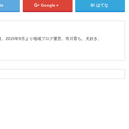
te
Google＋
はてな
。2015年9月より地域ブログ運営。市川育ち。犬好き。