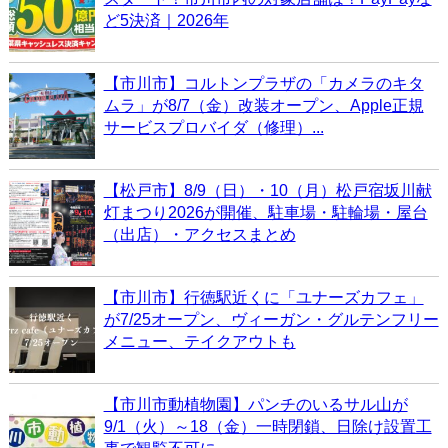
ど5決済｜2026年
【市川市】コルトンプラザの「カメラのキタ
ムラ」が8/7（金）改装オープン、Apple正規
サービスプロバイダ（修理）...
【松戸市】8/9（日）・10（月）松戸宿坂川献
灯まつり2026が開催、駐車場・駐輪場・屋台
（出店）・アクセスまとめ
【市川市】行徳駅近くに「ユナーズカフェ」
が7/25オープン、ヴィーガン・グルテンフリー
メニュー、テイクアウトも
【市川市動植物園】パンチのいるサル山が
9/1（火）～18（金）一時閉鎖、日除け設置工