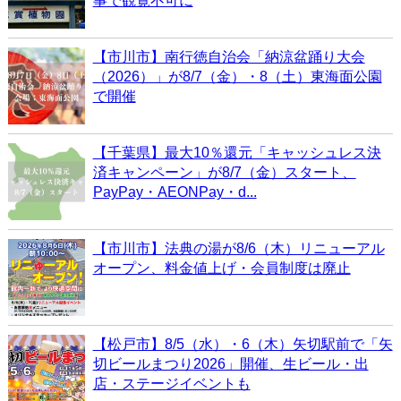
事で観覧不可に
【市川市】南行徳自治会「納涼盆踊り大会
（2026）」が8/7（金）・8（土）東海面公園
で開催
【千葉県】最大10％還元「キャッシュレス決
済キャンペーン」が8/7（金）スタート、
PayPay・AEONPay・d...
【市川市】法典の湯が8/6（木）リニューアル
オープン、料金値上げ・会員制度は廃止
【松戸市】8/5（水）・6（木）矢切駅前で「矢
切ビールまつり2026」開催、生ビール・出
店・ステージイベントも