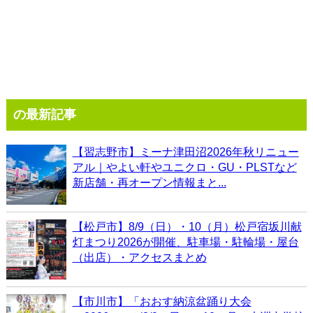
の最新記事
【習志野市】ミーナ津田沼2026年秋リニュー
アル｜やよい軒やユニクロ・GU・PLSTなど
新店舗・再オープン情報まと...
【松戸市】8/9（日）・10（月）松戸宿坂川献
灯まつり2026が開催、駐車場・駐輪場・屋台
（出店）・アクセスまとめ
【市川市】「おおす納涼盆踊り大会