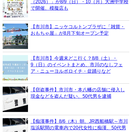
（2026）」が8/9（日）・10（月）大洲中学校
で開催、模擬店も
【市川市】ニッケコルトンプラザに「雑貨・
おもちゃ屋」が8月下旬オープン予定
【市川市】今週末どこ行く？8/8（土）・
9（日）のイベントまとめ、市川のなしフェ
ア・ニューヨルボロイチ・盆踊りなど
【窃盗事件】市川市・本八幡の店舗に侵入し
現金などを盗んだ疑い、50代男を逮捕
【痴漢事件】8/6（木）朝、JR西船橋駅～市川
塩浜駅間の電車内で20代女性に痴漢、50代男