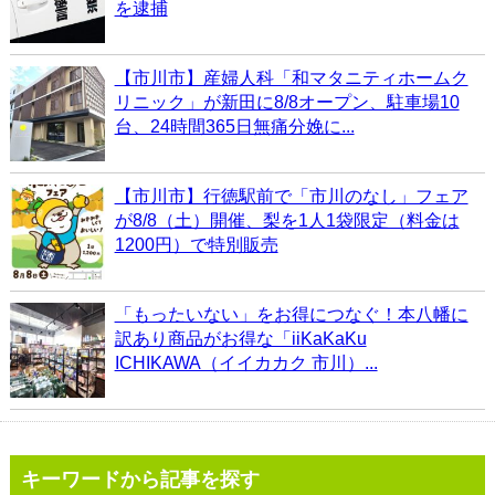
を逮捕
【市川市】産婦人科「和マタニティホームク
リニック」が新田に8/8オープン、駐車場10
台、24時間365日無痛分娩に...
【市川市】行徳駅前で「市川のなし」フェア
が8/8（土）開催、梨を1人1袋限定（料金は
1200円）で特別販売
「もったいない」をお得につなぐ！本八幡に
訳あり商品がお得な「iiKaKaKu
ICHIKAWA（イイカカク 市川）...
キーワードから記事を探す